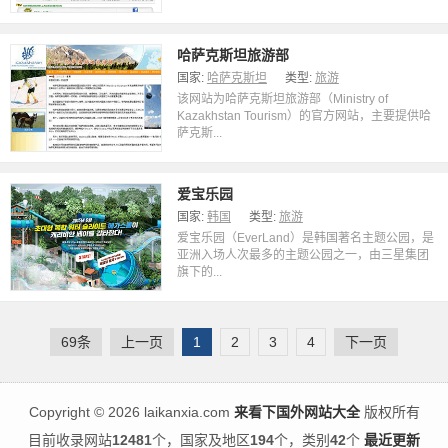
哈萨克斯坦旅游部
国家:
哈萨克斯坦
类型:
旅游
该网站为哈萨克斯坦旅游部（Ministry of
Kazakhstan Tourism）的官方网站，主要提供哈
萨克斯...
爱宝乐园
国家:
韩国
类型:
旅游
爱宝乐园（EverLand）是韩国著名主题公园，是
亚洲入场人次最多的主题公园之一，由三星集团
旗下的...
69条
上一页
1
2
3
4
下一页
Copyright
©
2026 laikanxia.com
来看下国外网站大全
版权所有
目前收录网站
12481
个，国家及地区
194
个，类别
42
个
最近更新