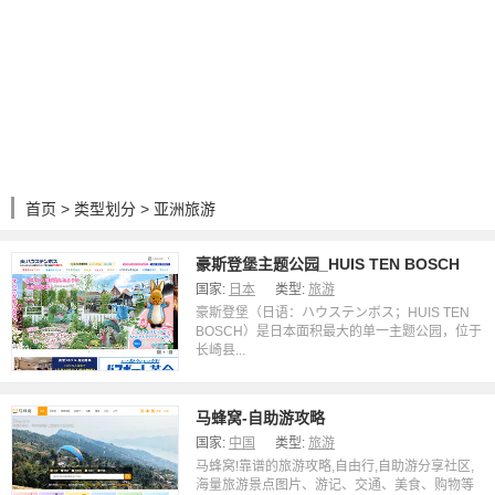
首页
>
类型划分
> 亚洲旅游
豪斯登堡主题公园_HUIS TEN BOSCH
国家:
日本
类型:
旅游
豪斯登堡（日语：ハウステンボス；HUIS TEN
BOSCH）是日本面积最大的单一主题公园，位于
长崎县...
马蜂窝-自助游攻略
国家:
中国
类型:
旅游
马蜂窝!靠谱的旅游攻略,自由行,自助游分享社区,
海量旅游景点图片、游记、交通、美食、购物等