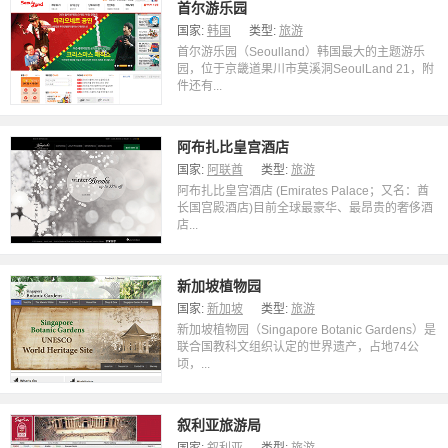
首尔游乐园
国家:
韩国
类型:
旅游
首尔游乐园（Seoulland）韩国最大的主题游乐
园，位于京畿道果川市莫溪洞SeoulLand 21，附
件还有...
阿布扎比皇宫酒店
国家:
阿联酋
类型:
旅游
阿布扎比皇宫酒店 (Emirates Palace；又名：酋
长国宫殿酒店)目前全球最豪华、最昂贵的奢侈酒
店...
新加坡植物园
国家:
新加坡
类型:
旅游
新加坡植物园（Singapore Botanic Gardens）是
联合国教科文组织认定的世界遗产，占地74公
顷，...
叙利亚旅游局