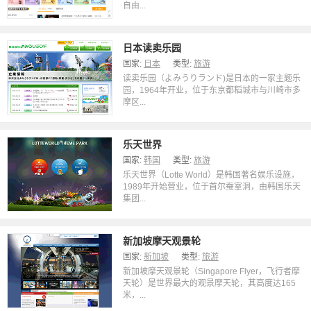
自由...
日本读卖乐园
国家:
日本
类型:
旅游
读卖乐园（よみうりランド)是日本的一家主题乐
园，1964年开业，位于东京都稻城市与川崎市多
摩区...
乐天世界
国家:
韩国
类型:
旅游
乐天世界（Lotte World）是韩国著名娱乐设施，
1989年开始营业，位于首尔蚕室洞，由韩国乐天
集团...
新加坡摩天观景轮
国家:
新加坡
类型:
旅游
新加坡摩天观景轮（Singapore Flyer，飞行者摩
天轮）是世界最大的观景摩天轮，其高度达165
米，...