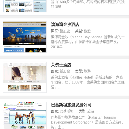
是由1600多个岛屿和小岛构成的石灰石柱形的独
特海景...
滨海湾金沙酒店
国家:
新加坡
类型:
旅游
滨海湾金沙（Marina Bay Sands）是新加坡的一
座综合度假村，由拉斯维加斯金沙集团开发，
2010年...
莱佛士酒店
国家:
新加坡
类型:
旅游
莱佛士酒店（Raffles Hotel）是新加坡的一家豪
华酒店，建于1887年，由莱佛士国际酒店集团经
营。...
巴基斯坦旅游发展公司
国家:
巴基斯坦
类型:
旅游
巴基斯坦旅游发展公司（Pakistan Tourism
Development Corporation）是该国官方旅游机
构，主...