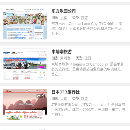
东方乐园公司
国家:
日本
类型:
旅游
东方乐园（Oriental Land Co；TYO:4661；简
称：OLC）日本著名的主题公园和酒店运营商，
旗下运...
柬埔寨旅游
国家:
柬埔寨
类型:
旅游
柬埔寨旅游（Tourism Of Cambodia）是当地著
名的旅行社，是柬埔寨旅游业发展的中流砥柱，
旨在...
日本JTB旅行社
国家:
日本
类型:
旅游
JTB股份有限公司（JTB Corporation）是日本的
一家旅行社，成立于1963年，总部位于东京，在
全球3...