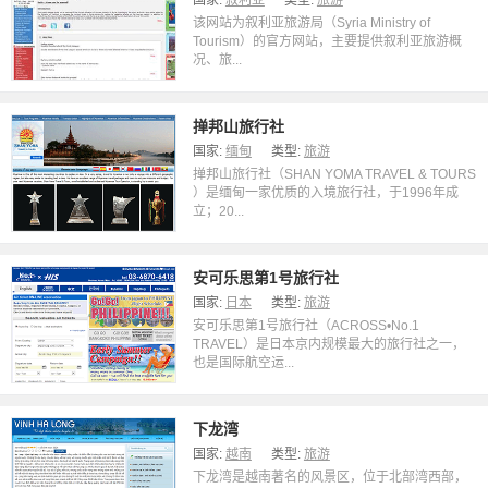
国家:
叙利亚
类型:
旅游
该网站为叙利亚旅游局（Syria Ministry of
Tourism）的官方网站，主要提供叙利亚旅游概
况、旅...
掸邦山旅行社
国家:
缅甸
类型:
旅游
掸邦山旅行社（SHAN YOMA TRAVEL & TOURS
）是缅甸一家优质的入境旅行社，于1996年成
立；20...
安可乐思第1号旅行社
国家:
日本
类型:
旅游
安可乐思第1号旅行社（ACROSS•No.1
TRAVEL）是日本京内规模最大的旅行社之一，
也是国际航空运...
下龙湾
国家:
越南
类型:
旅游
下龙湾是越南著名的风景区，位于北部湾西部，