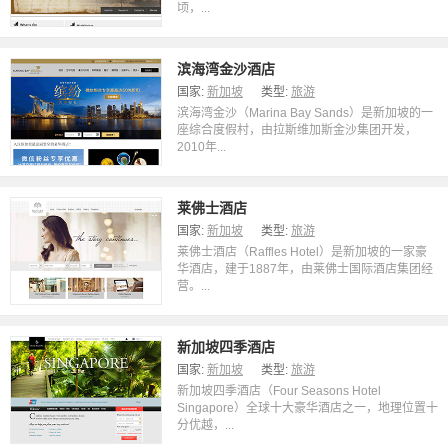
顷，...
滨海湾金沙酒店
国家:
新加坡
类型:
旅游
滨海湾金沙（Marina Bay Sands）是新加坡的一
座综合度假村，由拉斯维加斯金沙集团开发，
2010年...
莱佛士酒店
国家:
新加坡
类型:
旅游
莱佛士酒店（Raffles Hotel）是新加坡的一家豪
华酒店，建于1887年，由莱佛士国际酒店集团经
营。...
新加坡四季酒店
国家:
新加坡
类型:
旅游
新加坡四季酒店（Four Seasons Hotel
Singapore）全球十大豪华酒店之一，地理位置十
分优越，...