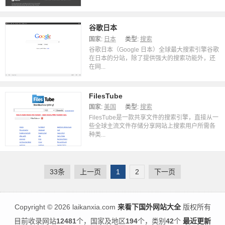
谷歌日本
国家:
日本
类型:
搜索
谷歌日本（Google 日本）全球最大搜索引擎谷歌
在日本的分站，除了提供强大的搜索功能外，还
在网...
FilesTube
国家:
美国
类型:
搜索
FilesTube是一款共享文件的搜索引擎，直接从一
些全球主流文件存储分享网站上搜索用户所需各
种类...
33条
上一页
1
2
下一页
Copyright
©
2026 laikanxia.com
来看下国外网站大全
版权所有
目前收录网站
12481
个，国家及地区
194
个，类别
42
个
最近更新