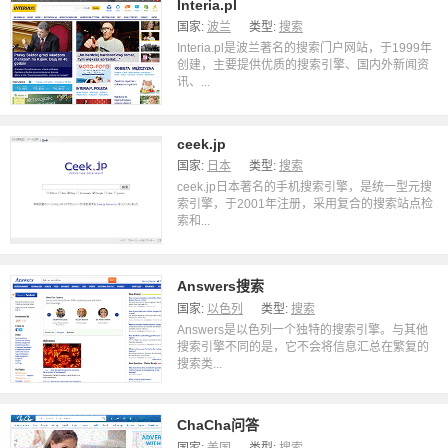
Interia.pl
国家:
波兰
类型:
搜索
Interia.pl是波兰著名的搜索门户网站，于1999年
创建，主要提供优质的搜索引擎、国内外新闻资
讯、...
ceek.jp
国家:
日本
类型:
搜索
ceek.jp日本著名的手机搜索引擎，是统一型元搜
索引擎，于2001年注册，采用复合的搜索站点检
索和...
Answers搜索
国家:
以色列
类型:
搜索
Answers是以色列一个独特的搜索引擎。与其他
搜索引擎不同的是，它不会将信息汇总在繁复的
搜索类...
ChaCha问答