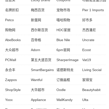
名牌折扣
梅西百货
宠物市场
Pier 1 Imports
Petco
新蛋网
嘻哈购物
好市多
购物网
西尔斯百货
HDC家居
杰西潘尼
AbeBooks
百帝格
Blue Nile
Uncrate
大众超市
Adorn
6pm官网
Ecost
PCMall
第五大道百货
SharperImage
Vat19
永合丰
SmartBargains
诺德斯特龙
Living Social
Zappos
Wantful
订做画框
家得宝
ShopStyle
大华超市
Oodle
Beautyhabit
Yoox
Appliance
WallKandy
Ulta