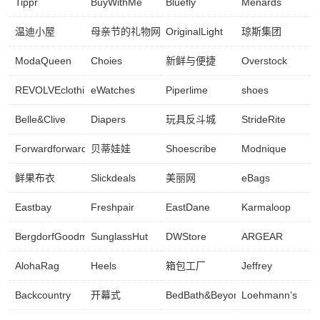
Tippr
BuyWithMe
Bluefly
Menards
温迪小屋
母亲节的礼物网
OriginalLight
琼斯集团
ModaQueen
Choies
新鲜与便捷
Overstock
REVOLVEclothing
eWatches
Piperlime
shoes
Belle&Clive
Diapers
玩具反斗城
StrideRite
Forwardforward
贝蒂娃娃
Shoescribe
Modnique
鲜果布衣
Slickdeals
美丽网
eBags
Eastbay
Freshpair
EastDane
Karmaloop
BergdorfGoodman
SunglassHut
DWStore
ARGEAR
AlohaRag
Heels
箱包工厂
Jeffrey
Backcountry
开幕式
BedBath&Beyond
Loehmann’s