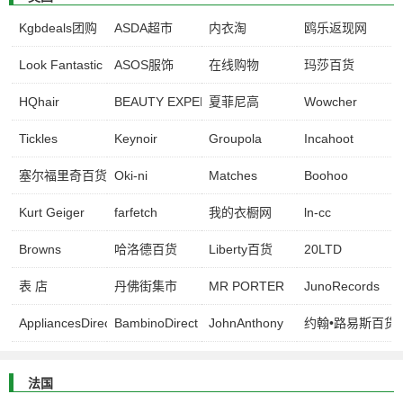
Kgbdeals团购
ASDA超市
内衣淘
鸥乐返现网
Look Fantastic
ASOS服饰
在线购物
玛莎百货
HQhair
BEAUTY EXPERT
夏菲尼高
Wowcher
Tickles
Keynoir
Groupola
Incahoot
塞尔福里奇百货
Oki-ni
Matches
Boohoo
Kurt Geiger
farfetch
我的衣橱网
ln-cc
Browns
哈洛德百货
Liberty百货
20LTD
表 店
丹佛街集市
MR PORTER
JunoRecords
AppliancesDirect
BambinoDirect
JohnAnthony
约翰•路易斯百货
法国