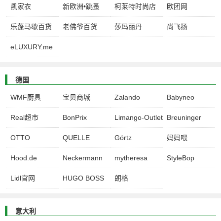
凯家衣
新欧洲•跳蚤
柯莱特时尚店
欧团网
乐蓬马歇百货
老佛爷百货
莎玛丽丹
尚飞扬
eLUXURY.me
德国
WMF厨具
宝贝商城
Zalando
Babyneo
Real超市
BonPrix
Limango-Outlet
Breuninger
OTTO
QUELLE
Görtz
妈妈喂
Hood.de
Neckermann
mytheresa
StyleBop
Lidl官网
HUGO BOSS
朗格
意大利