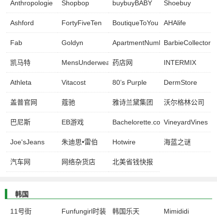
Anthropologie
Shopbop
buybuyBABY
Shoebuy
Ashford
FortyFiveTen
BoutiqueToYou
AHAlife
Fab
Goldyn
ApartmentNumber9
BarbieCollector
凯马特
MensUnderwearStore
药店网
INTERMIX
Athleta
Vitacost
80’s Purple
DermStore
盖普官网
蔻驰
雅诗兰黛集团
沃尔格林公司
巴尼斯
EB游戏
Bachelorette.com
VineyardVines
Joe'sJeans
朱迪思•雷伯
Hotwire
海蓝之谜
汽车网
网络杂货店
北美省钱快报
韩国
11号街
Funfungirl时装
韩国乐天
Mimididi