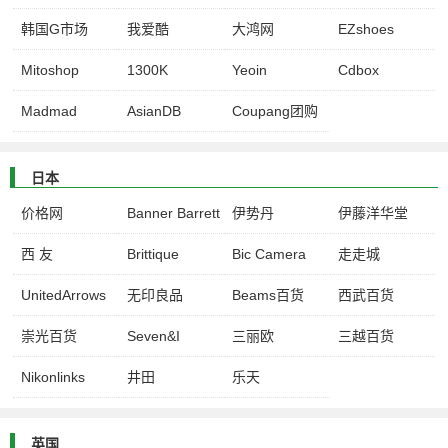
韩国G市场
我爱酷
大鸿网
EZshoes
Mitoshop
1300K
Yeoin
Cdbox
Madmad
AsianDB
Coupang团购
日本
价格网
Banner Barrett
伊势丹
伊藤洋华堂
西 友
Brittique
Bic Camera
走走城
UnitedArrows
无印良品
Beams百货
西武百货
崇光百货
Seven&I
三丽欧
三越百货
Nikonlinks
井田
乐天
英国