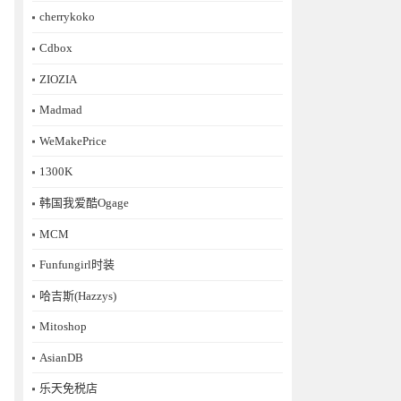
cherrykoko
Cdbox
ZIOZIA
Madmad
WeMakePrice
1300K
韩国我爱酷Ogage
MCM
Funfungirl时装
哈吉斯(Hazzys)
Mitoshop
AsianDB
乐天免税店