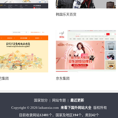
韩国乐天百货
巴集团
京东集团
国家划分
|
网站专题
|
最近更新
Copyright
©
2026 laikanxia.com
来看下国外网站大全
版权所有
目前收录网站
12481
个，国家及地区
194
个，类别
42
个