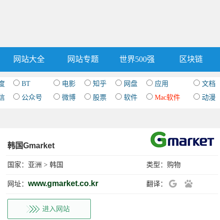
网站大全
网站专题
世界500强
区块链
度
BT
电影
知乎
网盘
应用
文档
信
公众号
微博
股票
软件
Mac软件
动漫
韩国Gmarket
国家：
亚洲
>
韩国
类型：
购物
www.gmarket.co.kr
网址：
翻译：
进入网站