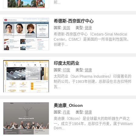
前...
希德斯-西奈医疗中心
国家:
美国
类型:
健康
希德斯-西奈医疗中心（Cedars-Sinai Medical
Center，CSMC）是美国的一所非盈利性医院，
创建于...
印度太阳药业
国家:
印度
类型:
健康
太阳药业（Sun Pharma Industries）印度著名的
制药公司，于1983年创建，总部设在古吉拉特邦
瓦...
奥迪康_Oticon
国家:
丹麦
类型:
健康
奥迪康（Oticon）是全球最大的助听器生产商之
一，成立于1904年，总部位于丹麦，属于William
Dem...