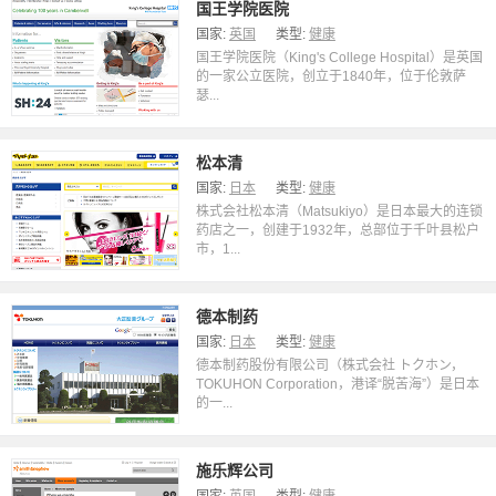
国王学院医院
国家:
英国
类型:
健康
国王学院医院（King's College Hospital）是英国
的一家公立医院，创立于1840年，位于伦敦萨
瑟...
松本清
国家:
日本
类型:
健康
株式会社松本清（Matsukiyo）是日本最大的连锁
药店之一，创建于1932年，总部位于千叶县松户
市，1...
德本制药
国家:
日本
类型:
健康
德本制药股份有限公司（株式会社 トクホン，
TOKUHON Corporation，港译“脱苦海”）是日本
的一...
施乐辉公司