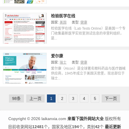
检验医学在线
国家:
美国
类型:
健康
检验医学在线（Lab Tests Online）是美国一个专
门收集最新医学实验室测试信息的非营利组织，
是...
爱尔康
国家:
瑞士
类型:
健康
爱尔康（Alcon）是全球著名眼科药品与医疗器械
供应商，1945年成立于美国沃思堡，现总部位于
瑞士...
98条
上一页
1
2
3
4
5
下一页
Copyright
©
2026 laikanxia.com
来看下国外网站大全
版权所有
目前收录网站
12481
个，国家及地区
194
个，类别
42
个
最近更新