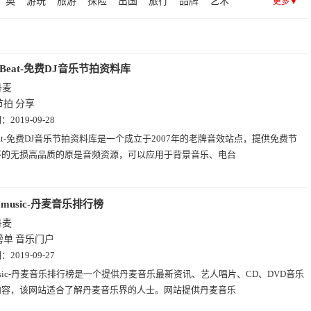
奥
游玩
旅游
探险
出国
旅行
品牌
艺术
更多▼
法罗群岛(6)
摩纳哥(5)
安道尔(5)
斯洛伐克(5)
尔
减肥
公司
八卦
兰
瘦身
养生
长寿
国家
)
黑山(2)
圣马力诺(1)
期货
网
日
德
相册
电子商务
电商
新闻
iBeat-免费DJ音乐节拍资料库
丹麦
节拍
分享
期：
2019-09-28
eat-免费DJ音乐节拍资料库是一个成立于2007年的老牌音效站点，提供免费节
环的无损高品质的原是音频资源，可以应用于背景音乐、电台
Imusic-丹麦音乐排行榜
丹麦
榜单
音乐门户
期：
2019-09-27
usic-丹麦音乐排行榜是一个提供丹麦音乐最新资讯、艺人唱片、CD、DVD音乐
内容，该网站适合了解丹麦音乐界的人士。网站提供丹麦音乐