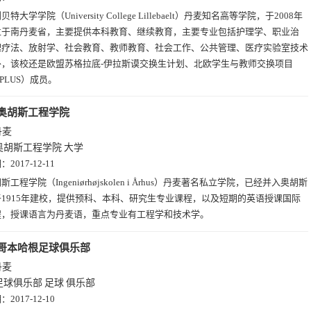
贝特大学学院（University College Lillebaelt）丹麦知名高等学院，于2008年
位于南丹麦省，主要提供本科教育、继续教育，主要专业包括护理学、职业治
理疗法、放射学、社会教育、教师教育、社会工作、公共管理、医疗实验室技术
外，该校还是欧盟苏格拉底-伊拉斯谟交换生计划、北欧学生与教师交换项目
DPLUS）成员。
奥胡斯工程学院
丹麦
奥胡斯工程学院
大学
期：
2017-12-11
斯工程学院（Ingeniørhøjskolen i Århus）丹麦著名私立学院，已经并入奥胡斯
1915年建校，提供预科、本科、研究生专业课程，以及短期的英语授课国际
程，授课语言为丹麦语，重点专业有工程学和技术学。
哥本哈根足球俱乐部
丹麦
足球俱乐部
足球
俱乐部
期：
2017-12-10