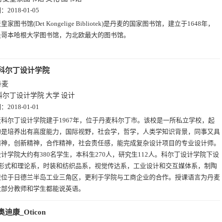
期：
2018-01-05
皇家图书馆(Det Kongelige Bibliotek)是丹麦的国家图书馆，建立于1648年，
是哥本哈根大学图书馆，为北欧最大的图书馆。
科尔丁设计学院
丹麦
科尔丁设计学院
大学
设计
期：
2018-01-01
麦科尔丁设计学院建于1967年，位于丹麦科尔丁市。该校是一所私立学校，起
的是培养出有高度能力，国际视野，社会学，哲学，人类学知识背景，同事又具
精神，创新精神，合作精神，社会责任感，能完成复杂设计项目的专业设计师。
计学院大约有380名学生，本科生270人，研究生112人。科尔丁设计学院下设
：形式和理论系，时装和纺织品系，视觉传达系，工业设计和交互媒体系，制陶
校位于日德兰半岛工业三角区，更利于学院与工商企业的合作。授课语言为丹麦
大部分教师和学生都能说英语。
奥迪康_Oticon