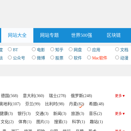
网站大全
网站专题
世界500强
区块链
度
BT
电影
知乎
网盘
应用
文档
信
公众号
微博
股票
软件
Mac软件
动漫
德国(568)
意大利(360)
瑞士(278)
俄罗斯(248)
更多▼
奥地利(107)
芬兰(99)
比利时(98)
丹麦(82)
希腊(48)
波兰(42)
挪威(39)
乌克兰(29)
捷克(28)
匈牙利(21)
健康(3)
银行(3)
交通(3)
新闻(3)
旅游(3)
音乐(2)
更多▼
保加利亚(15)
爱沙尼亚(15)
罗马尼亚(14)
文化(2)
体育(1)
图片(1)
搜索(1)
科学(1)
趣站(1)
亚(9)
塞尔维亚(8)
拉脱维亚(8)
波黑(7)
梵蒂冈(7)
IT(1)