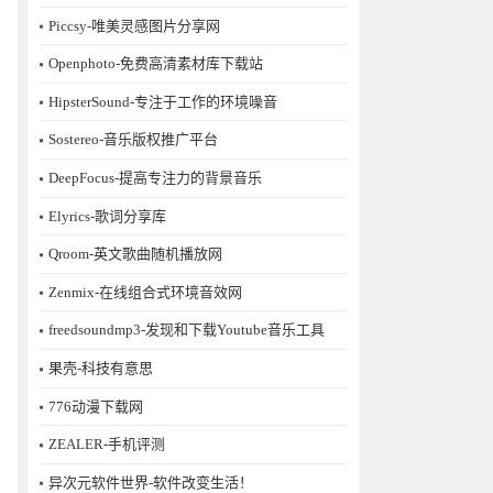
Piccsy-唯美灵感图片分享网
Openphoto-免费高清素材库下载站
HipsterSound-专注于工作的环境噪音
Sostereo-音乐版权推广平台
DeepFocus-提高专注力的背景音乐
Elyrics-歌词分享库
Qroom-英文歌曲随机播放网
Zenmix-在线组合式环境音效网
freedsoundmp3-发现和下载Youtube音乐工具
果壳-科技有意思
776动漫下载网
ZEALER-手机评测
异次元软件世界-软件改变生活！