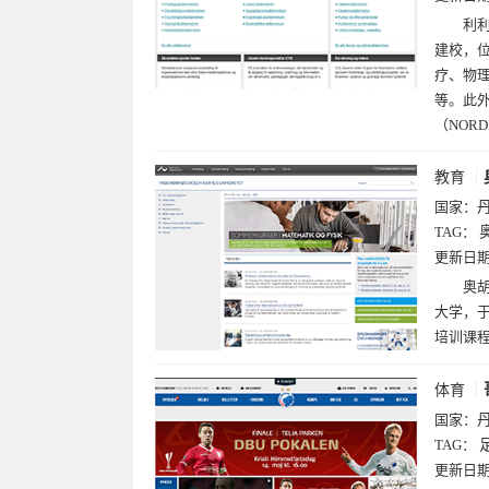
利利
建校，
疗、物
等。此
（NOR
教育
国家：
TAG：
更新日
奥胡
大学，于
培训课
体育
国家：
TAG：
更新日