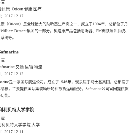
丹麦
迪康_Oticon
健康
医疗
期：
2017-12-17
康（Oticon）是全球最大的助听器生产商之一，成立于1904年，总部位于丹
William Demant集团的一部分。奥迪康产品包括助听器、FM调频语训系统、
大系统等。
Safmarine
丹麦
afmarine
交通
运输
物流
期：
2017-12-12
fmarine是一家国际航运公司，成立于1946年，现隶属于马士基集团，总部设于
哈根，主要提供国际集装箱班轮和散货运输服务。Safmarine公司官网提供货
等功能。
利利贝特大学学院
丹麦
利利贝特大学学院
大学
期：
2017-12-11