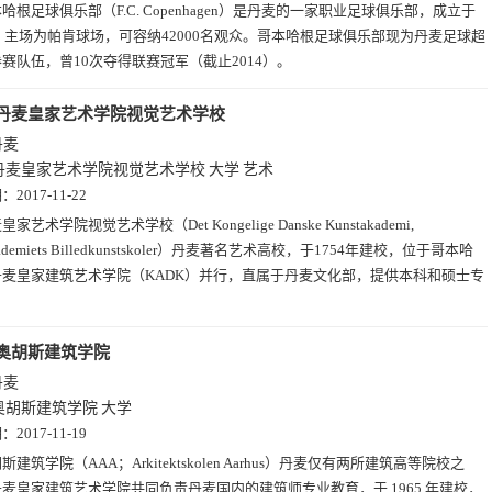
哈根足球俱乐部（F.C. Copenhagen）是丹麦的一家职业足球俱乐部，成立于
年，主场为帕肯球场，可容纳42000名观众。哥本哈根足球俱乐部现为丹麦足球超
赛队伍，曾10次夺得联赛冠军（截止2014）。
丹麦皇家艺术学院视觉艺术学校
丹麦
丹麦皇家艺术学院视觉艺术学校
大学
艺术
期：
2017-11-22
皇家艺术学院视觉艺术学校（Det Kongelige Danske Kunstakademi,
akademiets Billedkunstskoler）丹麦著名艺术高校，于1754年建校，位于哥本哈
丹麦皇家建筑艺术学院（KADK）并行，直属于丹麦文化部，提供本科和硕士专
。
奥胡斯建筑学院
丹麦
奥胡斯建筑学院
大学
期：
2017-11-19
斯建筑学院（AAA；Arkitektskolen Aarhus）丹麦仅有两所建筑高等院校之
麦皇家建筑艺术学院共同负责丹麦国内的建筑师专业教育，于 1965 年建校，