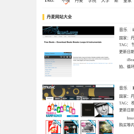
TAG:
不限
丹麦
学院
大学
斯
皇家
立陶宛(7)
斯洛文尼亚(6)
马耳他(6)
政府
胡
健康
哥本哈根
保健
摩尔多瓦(5)
马其顿(3)
列支敦士登(2
丹麦网站大全
商城
联盟
医疗
图库.美图
协会
音乐
国家：
TAG：
更新日
iB
拍、循
音乐
国家：
TAG：
更新日
Im
购买等