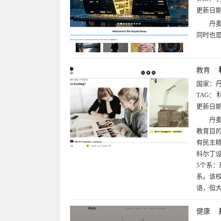
更新日
丹麦
同时也
教育
国家：
TAG：
更新日
丹
教育目
有民主
科尔丁设
5个系
系。该
语，但
健康