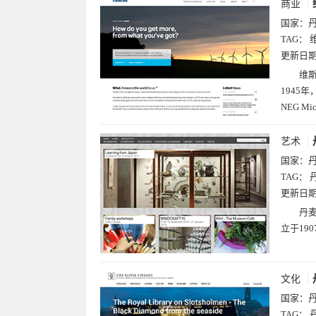
商业
国家：
TAG：
更新日
维斯
1945
NEG 
艺术
国家：
TAG：
更新日
丹麦
立于19
文化
国家：
TAG：