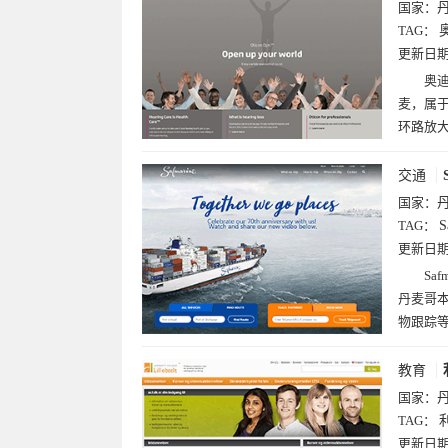
国家：
TAG：
奥
更新日
奥迪
麦，属于
环路放
交通
国家：
TAG：
S
更新日
Sa
丹麦哥本
物跟踪
教育
国家：
TAG：
更新日