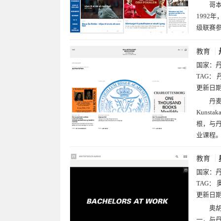
哥本
1992
级联赛参
教育
国家：
TAG：
更新日
丹麦
Kunst
根，与
业课程
教育
国家：
TAG：
更新日
奥胡
一，与丹