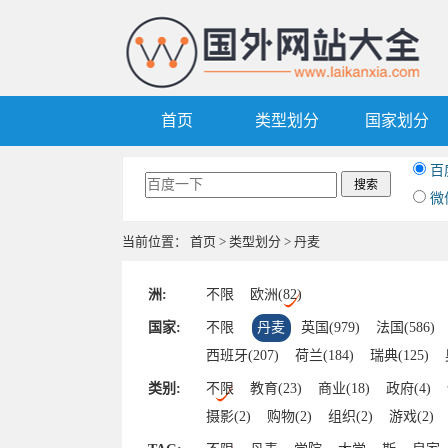
首页
类型划分
国家划分
百
微
当前位置：
首页
>
类型划分
> 丹麦
洲:
不限
欧洲(82)
国家:
不限
丹麦
英国(979)
法国(586)
西班牙(207)
荷兰(184)
瑞典(125)
爱尔兰(46)
葡萄牙(45)
土耳其(43)
类别:
不限
教育(23)
商业(18)
政府(4)
冰岛(19)
卢森堡(17)
白俄罗斯(16)
摄影(2)
购物(2)
组织(2)
游戏(2)
塞浦路斯(14)
阿尔巴尼亚(13)
克罗地
区块链(1)
汽车(1)
时尚(1)
艺术(1)