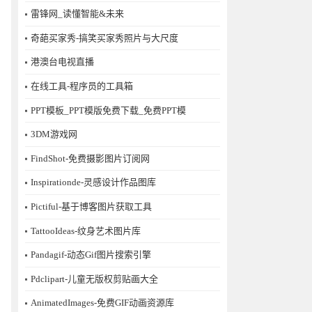
雷锋网_读懂智能&未来
奇葩买家秀-搞笑买家秀照片与大尺度
港澳台电视直播
在线工具-程序员的工具箱
PPT模板_PPT模版免费下载_免费PPT模
3DM游戏网
FindShot-免费摄影图片订阅网
Inspirationde-灵感设计作品图库
Pictiful-基于博客图片获取工具
TattooIdeas-纹身艺术图片库
Pandagif-动态Gif图片搜索引擎
Pdclipart-儿童无版权剪贴画大全
AnimatedImages-免费GIF动画资源库