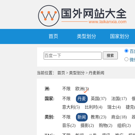
首页
类型划分
国家划分
百
微
当前位置：
首页
>
类型划分
> 丹麦新闻
洲:
不限
欧洲(3)
国家:
不限
丹麦
英国(37)
法国(17)
俄
意大利(5)
比利时(4)
瑞士(4)
捷克(
乌克兰(2)
马耳他(2)
波黑(2)
白俄
类别:
不限
新闻
教育(23)
商业(18)
政
圣马力诺(1)
立陶宛(1)
列支敦士登(1
音乐(2)
摄影(2)
购物(2)
组织(2)
马其顿(1)
匈牙利(1)
保加利亚(1)
趣站(1)
区块链(1)
汽车(1)
时尚(1)