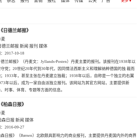
纸
杂志
报刊
营销
报社
媒体
传媒
公关
广告
更多▼
政治
兰
报
日报
《日德兰邮报》
丹麦
日德兰邮报
新闻
报刊
媒体
期：
2017-10-18
德兰邮报》（丹麦文：Jyllands-Posten）丹麦主要的报刊。该报刊在1938年以
守党；20世纪20年代到30年代，因同情法西斯主义和理解纳粹德国的独 裁而
；1933年，甚至主张在丹麦建立独裁；1938年以后，自称是一个独立的右翼
973年以后，成为一家自由派独立报刊。该网站为其官方网站，主要提供新
治、时事、体育、专题等方面的信息。
《柏森日报》
丹麦
柏森日报
新闻
媒体
期：
2016-09-27
森日报》（Børsen）北欧颇具影响力的商业报刊，主要提供丹麦国内外的商界