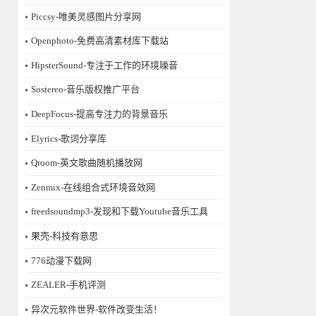
Piccsy-唯美灵感图片分享网
Openphoto-免费高清素材库下载站
HipsterSound-专注于工作的环境噪音
Sostereo-音乐版权推广平台
DeepFocus-提高专注力的背景音乐
Elyrics-歌词分享库
Qroom-英文歌曲随机播放网
Zenmix-在线组合式环境音效网
freedsoundmp3-发现和下载Youtube音乐工具
果壳-科技有意思
776动漫下载网
ZEALER-手机评测
异次元软件世界-软件改变生活！