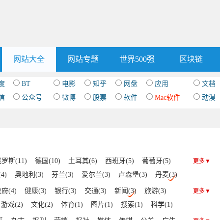
网站大全
网站专题
世界500强
区块链
度
BT
电影
知乎
网盘
应用
文档
信
公众号
微博
股票
软件
Mac软件
动漫
罗斯(11)
德国(10)
土耳其(6)
西班牙(5)
葡萄牙(5)
更多▼
4)
奥地利(3)
芬兰(3)
爱尔兰(3)
卢森堡(3)
丹麦(3)
罗斯(2)
挪威(2)
希腊(2)
荷兰(2)
波兰(2)
府(4)
健康(3)
银行(3)
交通(3)
新闻(3)
旅游(3)
更多▼
)
塞尔维亚(1)
拉脱维亚(1)
罗马尼亚(1)
摩尔多瓦(1)
游戏(2)
文化(2)
体育(1)
图片(1)
搜索(1)
科学(1)
瑞典(1)
安道尔(1)
冰岛(1)
梵蒂冈(1)
克罗地亚(1)
艺术(1)
IT(1)