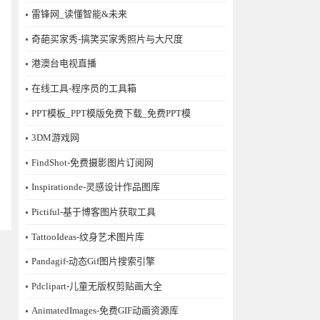
雷锋网_读懂智能&未来
奇葩买家秀-搞笑买家秀照片与大尺度
港澳台电视直播
在线工具-程序员的工具箱
PPT模板_PPT模版免费下载_免费PPT模
3DM游戏网
FindShot-免费摄影图片订阅网
Inspirationde-灵感设计作品图库
Pictiful-基于博客图片获取工具
TattooIdeas-纹身艺术图片库
Pandagif-动态Gif图片搜索引擎
Pdclipart-儿童无版权剪贴画大全
AnimatedImages-免费GIF动画资源库