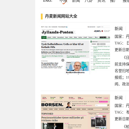
TAG:
不限
新闻
八卦
资讯
推广
报
斯洛文尼亚(1)
爱沙尼亚(1)
企划
柏
邮报
森
日
丹麦
德
丹麦新闻网站大全
新闻
国家：
TAG：
更新日
《日
前支持保
名誉扫地
报纸；1
闻、政
新闻
国家：
TAG：
更新日
《柏