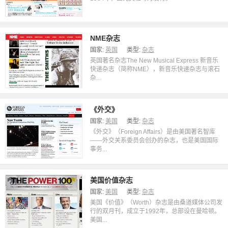
NME杂志
国家:
英国
类型:
杂志
英国著名杂志The New Musical Express 新音乐
快递杂志（简称NME），新音乐快递杂志与滚石
杂...
《外交》
国家:
美国
类型:
杂志
《外交》（Foreign Affairs）是由美国著名智库
——外交关系委员会创办的杂志，也是美国国际
事务...
美国价值杂志
国家:
美国
类型:
杂志
美国《价值》（Worth）杂志是由桑道媒体公司发
行的双月刊，成立于1992年，总部设在曼哈顿。
美国...