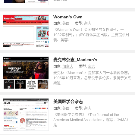
Woman's Own
国家:
英国
类型:
杂志
《Woman's Own》英国知名的女性周刊，于
1932年创刊，由IPC媒体集团出版，主要提供时
装、美容、...
麦克林杂志_Maclean's
国家:
加拿大
类型:
杂志
麦克林（Maclean's）是加拿大的一本新闻杂志，
1905年10月首发，总部设于多伦多，隶属于罗杰
斯通...
美国医学会杂志
国家:
美国
类型:
杂志
《美国医学会杂志》（The Journal of the
American Medical Association，缩写：JAMA）
是...