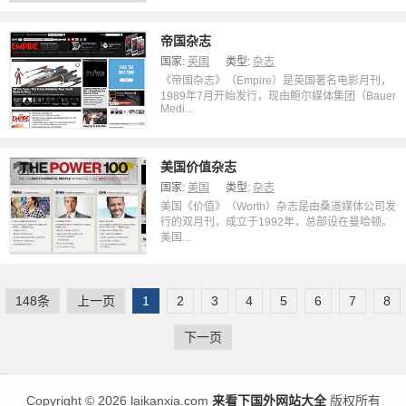
帝国杂志
国家:
英国
类型:
杂志
《帝国杂志》（Empire）是英国著名电影月刊，
1989年7月开始发行，现由鲍尔媒体集团（Bauer
Medi...
美国价值杂志
国家:
美国
类型:
杂志
美国《价值》（Worth）杂志是由桑道媒体公司发
行的双月刊，成立于1992年，总部设在曼哈顿。
美国...
148条
上一页
1
2
3
4
5
6
7
8
下一页
Copyright
©
2026 laikanxia.com
来看下国外网站大全
版权所有