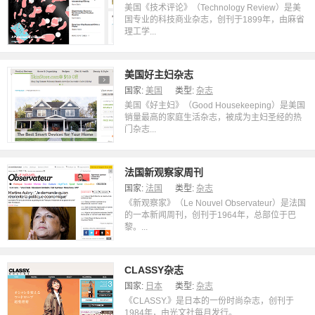
美国《技术评论》（Technology Review）是美
国专业的科技商业杂志，创刊于1899年，由麻省
理工学...
美国好主妇杂志
国家:
美国
类型:
杂志
美国《好主妇》（Good Housekeeping）是美国
销量最高的家庭生活杂志，被成为主妇圣经的热
门杂志...
法国新观察家周刊
国家:
法国
类型:
杂志
《新观察家》（Le Nouvel Observateur）是法国
的一本新闻周刊，创刊于1964年，总部位于巴
黎。...
CLASSY杂志
国家:
日本
类型:
杂志
《CLASSY.》是日本的一份时尚杂志，创刊于
1984年，由光文社每月发行。