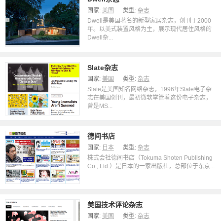
国家:
美国
类型:
杂志
Dwell是美国著名的新型家居杂志，创刊于2000
年。以美式装置风格为主，展示现代居住风格的
Dwell杂...
Slate杂志
国家:
美国
类型:
杂志
Slate是美国知名网络杂志，1996年Slate电子杂
志在美国创刊，最初微软掌管着这份电子杂志，
曾是MS...
德间书店
国家:
日本
类型:
杂志
株式会社德间书店（Tokuma Shoten Publishing
Co., Ltd.）是日本的一家出版社，总部位于东京...
美国技术评论杂志
国家:
美国
类型:
杂志