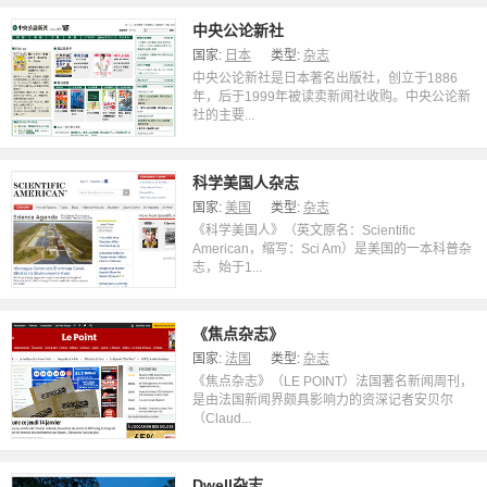
中央公论新社
国家:
日本
类型:
杂志
中央公论新社是日本著名出版社，创立于1886
年，后于1999年被读卖新闻社收购。中央公论新
社的主要...
科学美国人杂志
国家:
美国
类型:
杂志
《科学美国人》（英文原名：Scientific
American，缩写：Sci Am）是美国的一本科普杂
志，始于1...
《焦点杂志》
国家:
法国
类型:
杂志
《焦点杂志》（LE POINT）法国著名新闻周刊，
是由法国新闻界颇具影响力的资深记者安贝尔
（Claud...
Dwell杂志