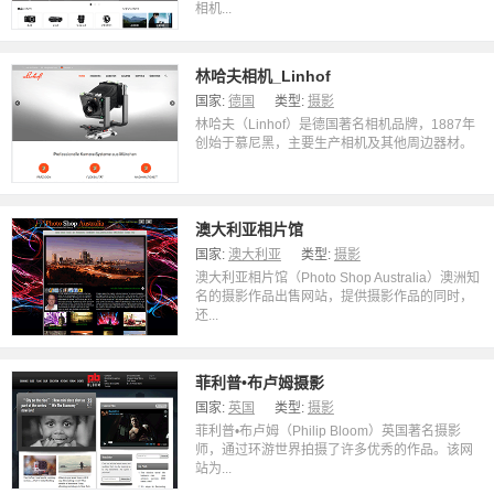
相机...
林哈夫相机_Linhof
国家:
德国
类型:
摄影
林哈夫（Linhof）是德国著名相机品牌，1887年
创始于慕尼黑，主要生产相机及其他周边器材。
澳大利亚相片馆
国家:
澳大利亚
类型:
摄影
澳大利亚相片馆（Photo Shop Australia）澳洲知
名的摄影作品出售网站，提供摄影作品的同时，
还...
菲利普•布卢姆摄影
国家:
英国
类型:
摄影
菲利普•布卢姆（Philip Bloom）英国著名摄影
师，通过环游世界拍摄了许多优秀的作品。该网
站为...