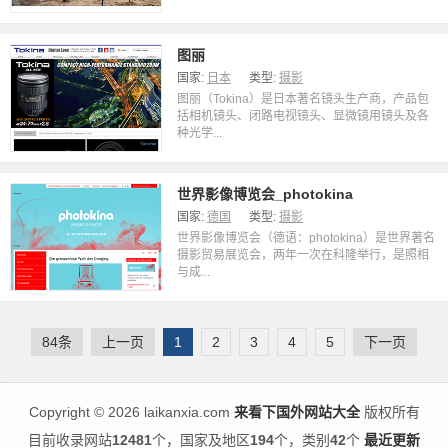
图丽
国家:
日本
类型:
摄影
图丽（Tokina）是日本著名镜头生产商，产品包
括相机镜头、闭路电视镜头、显微镜用镜头及各
种光学...
世界影像博览会_photokina
国家:
德国
类型:
摄影
世界影像博览会（德语：photokina）是世界著名
摄影贸易展览会，两年一次在科隆举行，是照相
与成...
84条
上一页
1
2
3
4
5
下一页
Copyright
©
2026 laikanxia.com
来看下国外网站大全
版权所有
目前收录网站
12481
个，国家及地区
194
个，类别
42
个
最近更新