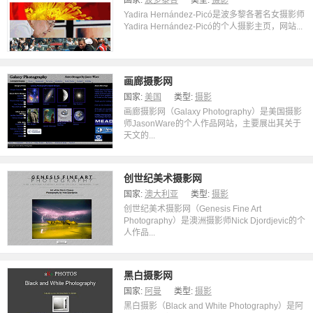
国家:
波多黎各
类型:
摄影
Yadira Hernández-Picó是波多黎各著名女摄影师
Yadira Hernández-Picó的个人摄影主页，网站...
画廊摄影网
国家:
美国
类型:
摄影
画廊摄影网（Galaxy Photography）是美国摄影
师JasonWare的个人作品网站，主要展出其关于
天文的...
创世纪美术摄影网
国家:
澳大利亚
类型:
摄影
创世纪美术摄影网（Genesis Fine Art
Photography）是澳洲摄影师Nick Djordjevic的个
人作品...
黑白摄影网
国家:
阿曼
类型:
摄影
黑白摄影（Black and White Photography）是阿