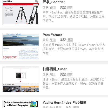
萨拿_Sachtler
国家:
德国
类型:
摄影
萨拿（Sachtler）是著名摄影摄像支持设备生产
商，创始于1958年，总部位于德国，为威泰克集
团旗下...
Pam Farmer
国家:
英国
类型:
摄影
该网站是英国著名乡村摄影师Pam Farmer的个人
摄影网站，主要展示他的摄影作品，其主题包括
乡村...
仙娜相机_Sinar
国家:
瑞士
类型:
摄影
仙娜（Sinar）是瑞士著名相机品牌，总部位于苏
黎世，主要生产大画幅相机、镜头、数码后背等
产品。
Yadira Hernández-Picó摄影