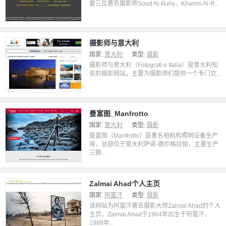
曼三位著名摄影师Soud Al-Buriy、Khamis Al-R...
摄影师与意大利
国家:
意大利
类型:
摄影
摄影师与意大利（Fotografi e Italia）是意大利知
名的摄影网站，主要为摄影师们提供一个专门交...
曼富图_Manfrotto
国家:
意大利
类型:
摄影
曼富图（Manfrotto）是著名相机和照明设备生产
商，总部位于意大利萨诺-德尔格拉帕，主要生产
三脚...
Zalmai Ahad个人主页
国家:
阿富汗
类型:
摄影
该网站为阿富汗著名摄影大师Zalmai Ahad的个人
主页。Zalmai Ahad于1964年出生于阿富汗，
1989年...