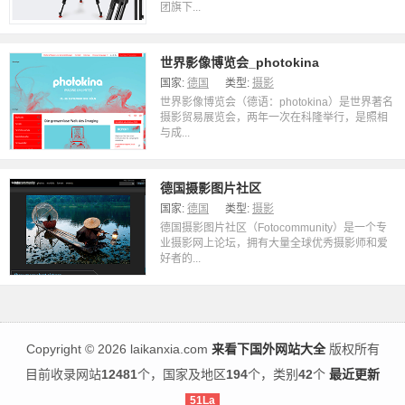
团旗下...
世界影像博览会_photokina
国家:
德国
类型:
摄影
世界影像博览会（德语：photokina）是世界著名
摄影贸易展览会，两年一次在科隆举行，是照相
与成...
德国摄影图片社区
国家:
德国
类型:
摄影
德国摄影图片社区（Fotocommunity）是一个专
业摄影网上论坛，拥有大量全球优秀摄影师和爱
好者的...
Copyright
©
2026 laikanxia.com
来看下国外网站大全
版权所有
目前收录网站
12481
个，国家及地区
194
个，类别
42
个
最近更新
51La