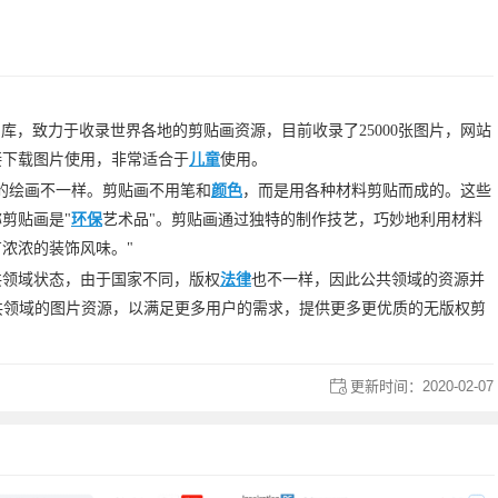
库，致力于收录世界各地的剪贴画资源，目前收录了25000张图片，网站
接下载图片使用，非常适合于
儿童
使用。
的绘画不一样。剪贴画不用笔和
颜色
，而是用各种材料剪贴而成的。这些
剪贴画是"
环保
艺术品"。剪贴画通过独特的制作技艺，巧妙地利用材料
浓浓的装饰风味。"
共领域状态，由于国家不同，版权
法律
也不一样，因此公共领域的资源并
收集公共领域的图片资源，以满足更多用户的需求，提供更多更优质的无版权剪
更新时间：
2020-02-07