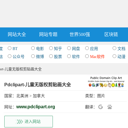
网站大全
网站专题
世界500强
区块链
度
BT
电影
知乎
网盘
应用
文档
信
公众号
微博
股票
软件
Mac软件
动漫
lipart-儿童无版权剪贴画大全
Pdclipart-儿童无版权剪贴画大全
国家：
北美洲
>
加拿大
类型：
图片
www.pdclipart.org
网址：
翻译：
进入网站