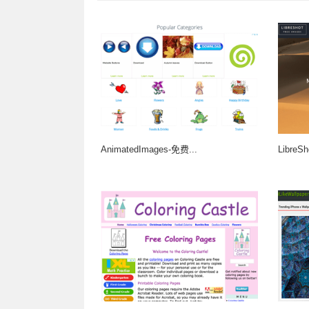
AnimatedImages-免费...
Libr