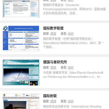
国家:
德国
类型:
组织
德国科学基金会（Deutsche
Forschungsgemeinschaft，简称DFG）是欧洲最
大的科研促进机构，总部...
国际数学联盟
国家:
德国
类型:
组织
国际数学联盟（也称“国际数学联合会”，
International Mathematical Union，IMU）是一
个国际...
德国马普研究所
国家:
德国
类型:
组织
马克斯·普朗克学会（Max-Planck-Gesellschaft
zur Förderung der Wissenschaften e.V.，M...
国际射联
国家:
德国
类型:
组织
国际射击运动联合会（International Shooting