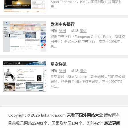
Sport Federation，ISSF，国际射联）是国际射
击...
欧洲中央银行
国家:
德国
类型:
组织
欧洲中央银行（European Central Bank，简称欧
洲央行）是欧元区的中央银行，成立于1998年，
总...
星空联盟
国家:
德国
类型:
组织
星空联盟（Star Alliance）是全球最大的航空公司
联盟，也是首个国际性航空联盟。它于1997年5
月1...
Copyright
©
2026 laikanxia.com
来看下国外网站大全
版权所有
目前收录网站
12481
个，国家及地区
194
个，类别
42
个
最近更新