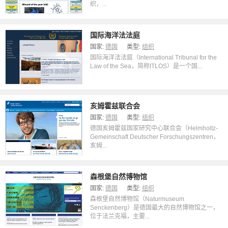
织，...
国际海洋法法庭
国家:
德国
类型:
组织
国际海洋法法庭（International Tribunal for the
Law of the Sea，简称ITLOS）是一个国...
亥姆霍兹联合会
国家:
德国
类型:
组织
德国亥姆霍兹国家研究中心联合会（Helmholtz-
Gemeinschaft Deutscher Forschungszentren，
亥姆...
森根堡自然博物馆
国家:
德国
类型:
组织
森根堡自然博物馆（Naturmuseum
Senckenberg）是德国最大的自然博物馆之一，
位于法兰克福，主要...