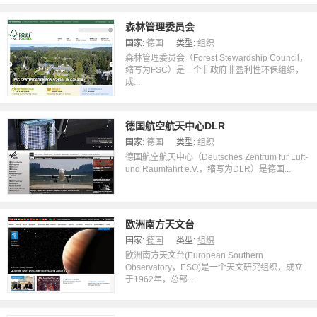
森林管理委员会
国家:
德国
类型:
组织
森林管理委员会（Forest Stewardship Council，
缩写为FSC）是一个非政府非盈利性环保组织，
成...
德国航空航天中心DLR
国家:
德国
类型:
组织
德国航空航天中心（Deutsches Zentrum für Luft-
und Raumfahrt e.V.，缩写为DLR）是德国...
欧洲南方天文台
国家:
德国
类型:
组织
欧洲南方天文台(European Southern
Observatory，ESO)是一个天文研究组织，成立
于1962年，总部...