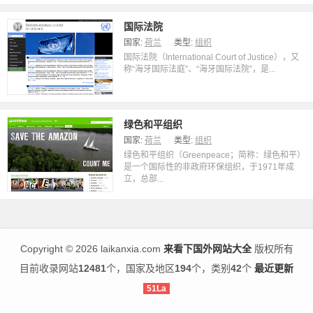
国际法院
国家:
荷兰
类型:
组织
国际法院（International Court of Justice），又
称“海牙国际法庭”、“海牙国际法院”，是...
绿色和平组织
国家:
荷兰
类型:
组织
绿色和平组织（Greenpeace；简称：绿色和平）
是一个国际性的非政府环保组织，于1971年成
立，总部...
Copyright
©
2026 laikanxia.com
来看下国外网站大全
版权所有
目前收录网站
12481
个，国家及地区
194
个，类别
42
个
最近更新
51La