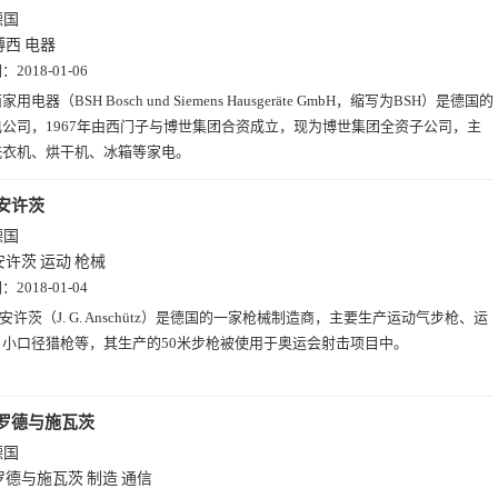
德国
博西
电器
期：
2018-01-06
家用电器（BSH Bosch und Siemens Hausgeräte GmbH，缩写为BSH）是德国的
公司，1967年由西门子与博世集团合资成立，现为博世集团全资子公司，主
洗衣机、烘干机、冰箱等家电。
安许茨
德国
安许茨
运动
枪械
期：
2018-01-04
 G.安许茨（J. G. Anschütz）是德国的一家枪械制造商，主要生产运动气步枪、运
、小口径猎枪等，其生产的50米步枪被使用于奥运会射击项目中。
罗德与施瓦茨
德国
罗德与施瓦茨
制造
通信