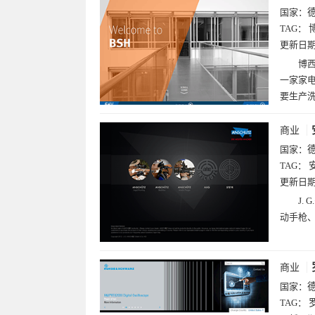
国家：
TAG：
更新日
博西
一家家电
要生产
商业
国家：
TAG：
更新日
J.
动手枪
商业
国家：
TAG：