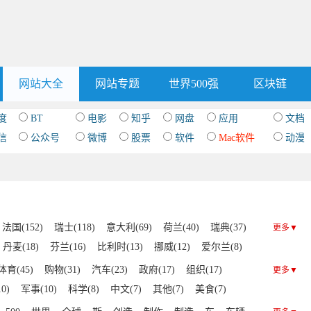
网站大全
网站专题
世界500强
区块链
度
BT
电影
知乎
网盘
应用
文档
信
公众号
微博
股票
软件
Mac软件
动漫
法国(152)
瑞士(118)
意大利(69)
荷兰(40)
瑞典(37)
更多▼
丹麦(18)
芬兰(16)
比利时(13)
挪威(12)
爱尔兰(8)
4)
土耳其(4)
匈牙利(3)
罗马尼亚(2)
乌克兰(2)
体育(45)
购物(31)
汽车(23)
政府(17)
组织(17)
更多▼
爱沙尼亚(1)
0)
军事(10)
科学(8)
中文(7)
其他(7)
美食(7)
IT(4)
游戏(4)
杂志(4)
文化(4)
设计(3)
区块链(3)