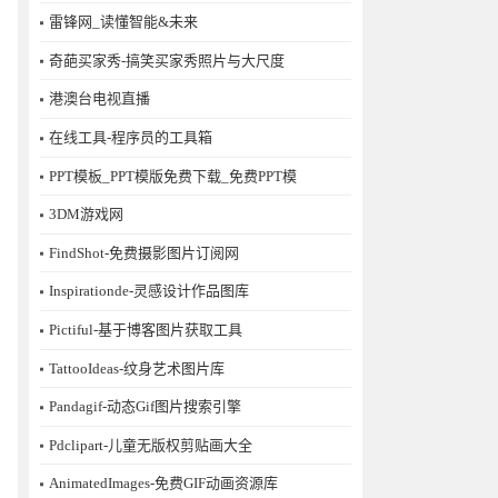
雷锋网_读懂智能&未来
奇葩买家秀-搞笑买家秀照片与大尺度
港澳台电视直播
在线工具-程序员的工具箱
PPT模板_PPT模版免费下载_免费PPT模
3DM游戏网
FindShot-免费摄影图片订阅网
Inspirationde-灵感设计作品图库
Pictiful-基于博客图片获取工具
TattooIdeas-纹身艺术图片库
Pandagif-动态Gif图片搜索引擎
Pdclipart-儿童无版权剪贴画大全
AnimatedImages-免费GIF动画资源库