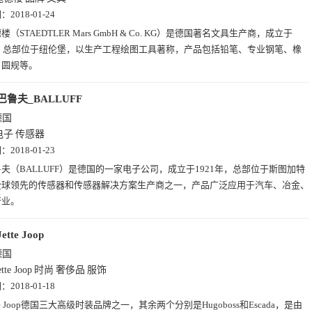
期：
2018-01-24
楼（STAEDTLER Mars GmbH & Co. KG）是德国著名文具生产商，成立于
年，总部位于纽伦堡，以生产工程绘图工具著称，产品包括铅笔、专业钢笔、橡
、圆规等。
巴鲁夫_BALLUFF
德国
电子
传感器
期：
2018-01-23
夫（BALLUFF）是德国的一家电子公司，成立于1921年，总部位于斯图加特
全球领先的传感器和传感器解决方案生产商之一，产品广泛应用于汽车、冶金、
行业。
Jette Joop
德国
ette Joop
时尚
奢侈品
服饰
期：
2018-01-18
tte Joop德国三大高级时装品牌之一，其余两个分别是Hugoboss和Escada，是由