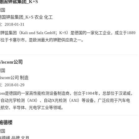
德国钾盐集团_K+S
德国
德国钾盐集团_K+S
农业
化工
期：
2018-01-31
钾盐集团（Kali und Salz GmbH；K+S）是德国的一家化工企业，成立于1889
部位于卡塞尔市，是欧洲最大的钾肥供应商之一。
Viscom公司
德国
iscom公司
制造
期：
2018-01-29
scom是德国的一家高性能检测设备制造商，创立于1984年，总部位于汉诺威，
自动光学检测（AOI）、自动X光检测（AXI）等设备，广泛应用于汽车电
天航空、半导体、光电学工业等领域。
施德楼
德国
施德楼
品牌
文具