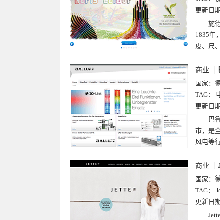
更新日
施德
1835
皮、尺
商业
国家：
TAG：
更新日
巴鲁
市，是
风电等
商业
国家：
TAG：
J
更新日
Je