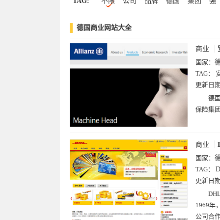
TAG:
不限
公司
品牌
德国
集团
强
艺术(3)
社交(3)
明星(2)
健康(2)
工业
汽车
德
克
尔
化学
电
德国商业网站大全
种子
农产品
邮政
食品
家电
商业
国家：
TAG：
更新日
德
保险集团
商业
国家：
TAG：
更新日
DH
1969
公司合