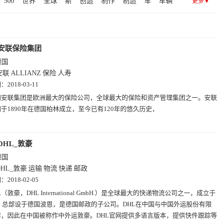
500
世界
全球
斯
创造
制作
制造
车
车辆
更多▼
趣站(2)
查询(2)
黄页(1)
房产(1)
图片(1)
博客(1)
子
石化
原油
勘探
特
炼油
化工
石油
电器
快递
运输
粮食
福
母
与
安联保险集团
德国
安联
ALLIANZ
保险
人寿
期：
2018-03-11
国安联集团是欧洲最大的保险公司，全球最大的保险和资产管理集团之一。安联
于1890年在德国柏林成立，至今已有120年的悠久历史，
DHL_敦豪
德国
DHL_敦豪
运输
物流
快递
邮政
期：
2018-02-05
L（敦豪，DHL International GmbH.）是全球最大的快递物流公司之一，成立于
年，总部设于德国波恩，是德国邮政的子公司。DHL在中国与中国外运股份有限
作，因此在中国被称作中外运敦豪。DHL官网提供多语言版本，提供快件跟踪等