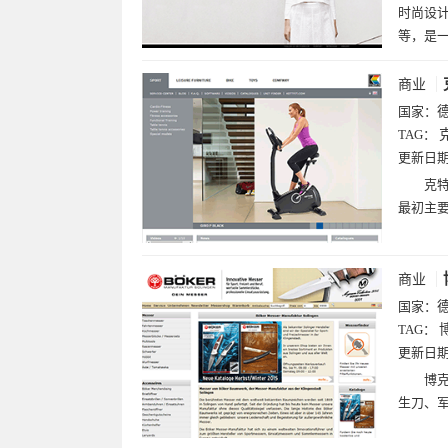
时尚设计
等，是
商业
国家：
TAG：
克
更新日
克特
最初主
商业
国家：
TAG：
更新日
博克
生刀、