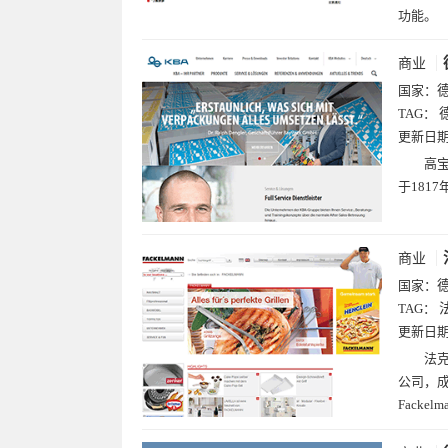
功能。
商业
国家：
TAG：
更新日
高宝
于181
商业
国家：
TAG：
更新日
法克
公司，成
Fackel