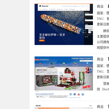
商业
国家：
TAG：
更新日
赫伯
主要提供
公司拥有
网提供
商业
国家：
TAG：
慧
更新日
慧鱼
团（fis
商业