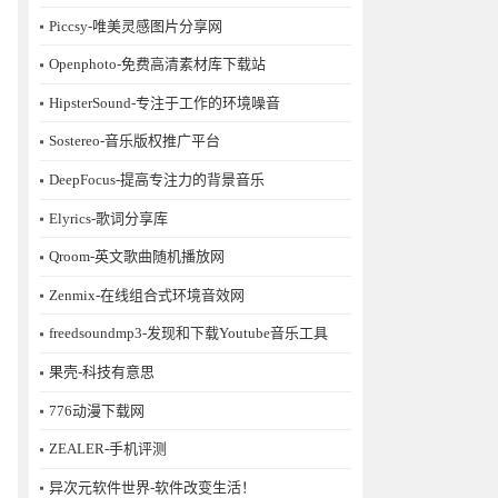
Piccsy-唯美灵感图片分享网
Openphoto-免费高清素材库下载站
HipsterSound-专注于工作的环境噪音
Sostereo-音乐版权推广平台
DeepFocus-提高专注力的背景音乐
Elyrics-歌词分享库
Qroom-英文歌曲随机播放网
Zenmix-在线组合式环境音效网
freedsoundmp3-发现和下载Youtube音乐工具
果壳-科技有意思
776动漫下载网
ZEALER-手机评测
异次元软件世界-软件改变生活！