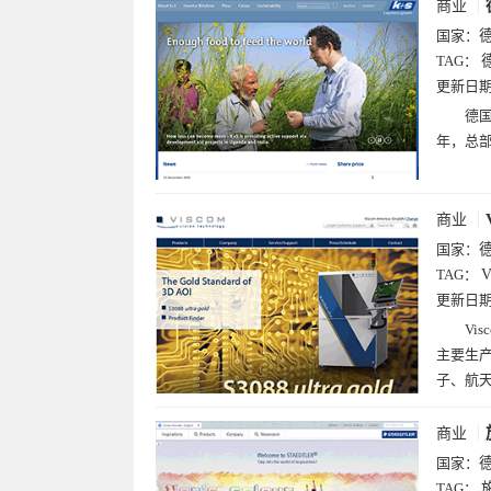
商业
国家：
TAG：
更新日
德国
年，总
商业
国家：
TAG：
V
更新日
Vi
主要生产
子、航
商业
国家：
TAG：