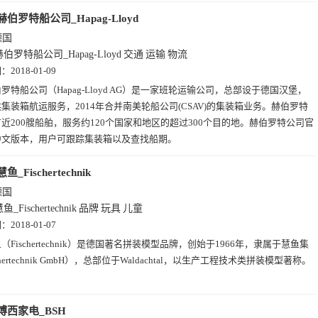
赫伯罗特船公司_Hapag-Lloyd
德国
赫伯罗特船公司_Hapag-Lloyd
交通
运输
物流
期：
2018-01-09
罗特船公司（Hapag-Lloyd AG）是一家班轮运输公司，总部设于德国汉堡，
集装箱航运服务，2014年合并南美轮船公司(CSAV)的集装箱业务。赫伯罗特
近200艘船舶，服务约120个国家和地区的超过300个目的地。赫伯罗特公司官
中文版本，用户可跟踪集装箱以及查找船期。
慧鱼_Fischertechnik
德国
鱼_Fischertechnik
品牌
玩具
儿童
期：
2018-01-07
（Fischertechnik）是德国著名拼装模型品牌，创始于1966年，隶属于慧鱼集
chertechnik GmbH），总部位于Waldachtal，以生产工程技术类拼装模型著称。
博西家电_BSH