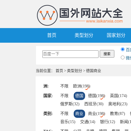
首页
类型划分
国家划分
百
微
当前位置：
首页
>
类型划分
> 德国商业
洲:
不限
欧洲(198)
国家:
不限
德国
德国(198)
英国(174)
俄罗斯(32)
西班牙(30)
奥地利(23)
卢森堡(7)
波兰(5)
希腊(5)
葡萄牙(
类别:
不限
商业
商业(198)
教育(87)
摩纳哥(1)
阿尔巴尼亚(1)
捷克(1)
音乐(15)
交通(14)
银行(12)
新闻(1
旅游(6)
门户(6)
视频(4)
摄影(4)