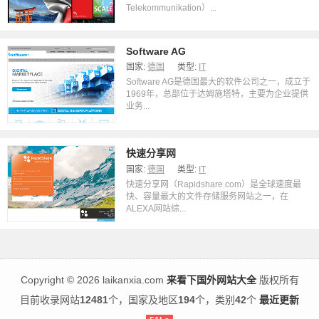
Telekommunikation）...
Software AG
国家:
德国
类型:
IT
Software AG是德国最大的软件公司之一，成立于
1969年，总部位于达姆施塔特，主要为企业提供
业务...
快速分享网
国家:
德国
类型:
IT
快速分享网（Rapidshare.com）是全球速度最
快、容量最大的文件存储服务网站之一，在
ALEXA网站综...
Copyright
©
2026 laikanxia.com
来看下国外网站大全
版权所有
目前收录网站
12481
个，国家及地区
194
个，类别
42
个
最近更新