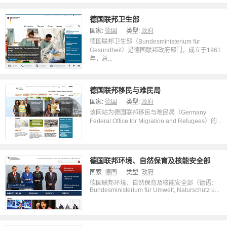
德国联邦卫生部
国家:
德国
类型:
政府
德国联邦卫生部（Bundesministerium für
Gesundheit）是德国联邦政府部门，成立于1961
年，总...
德国联邦移民与难民局
国家:
德国
类型:
政府
该网站为德国联邦移民与难民局（Germany
Federal Office for Migration and Refugees）的...
德国联邦环境、自然保育及核能安全部
国家:
德国
类型:
政府
德国联邦环境、自然保育及核能安全部（德语：
Bundesministerium für Umwelt, Naturschutz u...