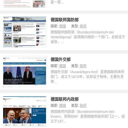
是一家...
德国联邦国防部
国家:
德国
类型:
政府
德国联邦国防部（Bundesministerium der
Verteidigung）是德国内阁的一个部门，总部设于
波恩，...
德国外交部
国家:
德国
类型:
政府
德国外交部（Auswärtiges Amt）是德国联邦政府
部门，成立于1870年，总部设于柏林，主要负责
掌...
德国联邦内政部
国家:
德国
类型:
政府
德国联邦内政部（Bundesministerium des
Innern，简称BMI）是德国联邦政府部门之一，成
立于187...