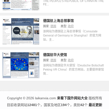
THE PEOPLE'S REPUBLIC OF CHINA IN THE
FE...
德国驻上海总领事馆
国家:
德国
类型:
政府
该网站为德国驻上海总领事馆（Consulate
General of Germany in Shanghai）的官方网
站，主...
德国驻华大使馆
国家:
德国
类型:
政府
该网站为德国驻华大使馆（Deutsche Botschaft
Peking VR China）的官方网站，主要提供使馆
简...
Copyright
©
2026 laikanxia.com
来看下国外网站大全
版权所有
目前收录网站
12481
个，国家及地区
194
个，类别
42
个
最近更新