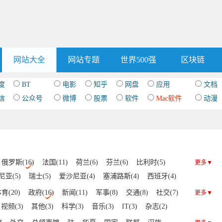
网站大全
网站专题
世界500强
区块链
度
BT
电影
知乎
网盘
应用
文档
信
公众号
微博
股票
软件
Mac软件
动漫
俄罗斯(16)
法国(11)
荷兰(6)
芬兰(6)
比利时(5)
更多▼
亚(5)
瑞士(5)
爱沙尼亚(4)
塞浦路斯(4)
西班牙(4)
4)
挪威(4)
意大利(3)
马耳他(3)
罗马尼亚(3)
育(20)
政府(16)
新闻(11)
军事(8)
交通(8)
社交(7)
更多▼
俄罗斯(3)
奥地利(3)
捷克(3)
立陶宛(2)
拉脱维亚(2)
视频(3)
其他(3)
科学(3)
音乐(3)
IT(3)
杂志(2)
克罗地亚(2)
斯洛文尼亚(2)
卢森堡(2)
马其顿(1)
区块链(1)
黄页(1)
摄影(1)
艺术(1)
邮箱(1)
中文(1)