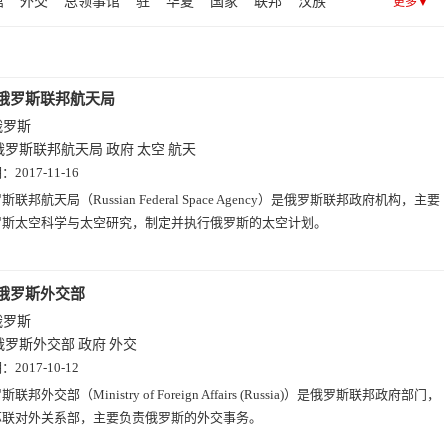
馆
外交
总领事馆
驻
华夏
国家
联邦
汉族
更多▼
(1)
摩尔多瓦(1)
china
chinese
移民
空军
第一
移民局
电视台
绿卡
航天
陆军
部
营销
装备
武器
鞑靼
议会
俄罗斯联邦航天局
俄罗斯
俄罗斯联邦航天局
政府
太空
航天
期：
2017-11-16
斯联邦航天局（Russian Federal Space Agency）是俄罗斯联邦政府机构，主要
罗斯太空科学与太空研究，制定并执行俄罗斯的太空计划。
俄罗斯外交部
俄罗斯
俄罗斯外交部
政府
外交
期：
2017-10-12
斯联邦外交部（Ministry of Foreign Affairs (Russia)）是俄罗斯联邦政府部门，
苏联对外关系部，主要负责俄罗斯的外交事务。