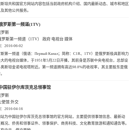
靼斯坦共和国官方网站内容包括当前政府机构介绍、国内最新动态、城市和地区
以及其他公共服务。
俄罗斯第一频道(1TV)
俄罗斯
俄罗斯第一频道（1TV）
政府
电视台
媒体
期：
2016-06-02
斯第一频道（俄语：Первый Канал；简称：C1R、1TV）是俄罗斯极具影响力
大的电视台媒体，于1951年5月22日开播，其前身是苏联中央电视台，总部设
奥斯坦金诺电视塔附近。第一频道拥有高达98.8%的收视率，其主要股东是俄
府。
中国驻伊尔库茨克总领事馆
俄罗斯
大使馆
外交
期：
2016-04-16
网站为中国驻伊尔库茨克总领事馆的官方网站，主要提供领事馆信息、最新动
区概况、侨务和领事证件、领事保护、商务科技、文化教育旅游和通知通告等。
言有中文、俄文两种。