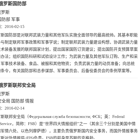
俄罗斯国防部
俄罗斯
国防部
军事
期：
2016-02-15
罗斯国防部是对联邦武装力量和其他军队实施全面领导的最高统帅。其基本职能
参与制定联邦军事政策和军事学说；制定联邦武装力量建设构想，协调武装力量
技术装备发展的联邦国家计划，提出国家国防订货建议；提出国防开支预算草案
用办法；组织国防科研和试验设计工作；为武装力量及其他军队订购、生产和采
、军事技术装备、食品、被服和其他物资； 负责武装力量的动员准备；向总统
同条令，有关国防部和总参谋部、军事委员会、后备役委员会的条例草案等。
俄罗斯联邦安全局
俄罗斯
安全局
国防部
情报
期：
2016-02-14
联邦安全局（Федеральная служба безопасности; ФСБ；英：Federal
ity Service，简称：FSB）是“世界四大情报组织”之一（其余三个分别是美国中情
国军情六处、以色列摩萨德），主要负责俄罗斯国内安全事务，而国外情报事务
斯对外情报局 (FIS)负责。FSB的前身是苏联的克格勃。