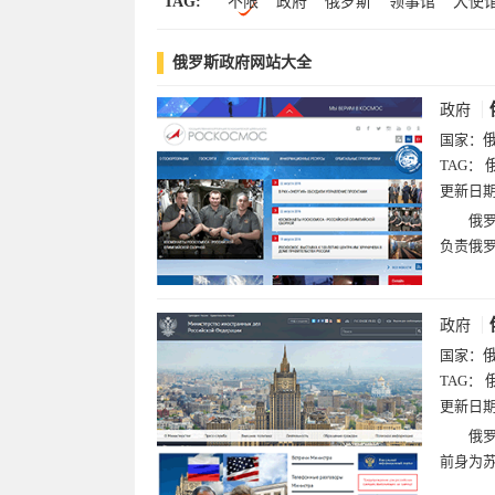
TAG:
不限
政府
俄罗斯
领事馆
大使
黑山(1)
波黑(1)
法罗群岛(1)
梵蒂冈
游戏(1)
图片(1)
搜索(1)
华人
国防部
中文
中国
防卫省
俄罗斯政府网站大全
海军
海陆空
电台
签证
留学
网
罗
频道
政府
国家：
TAG：
更新日
俄罗
负责俄
政府
国家：
TAG：
更新日
俄罗
前身为