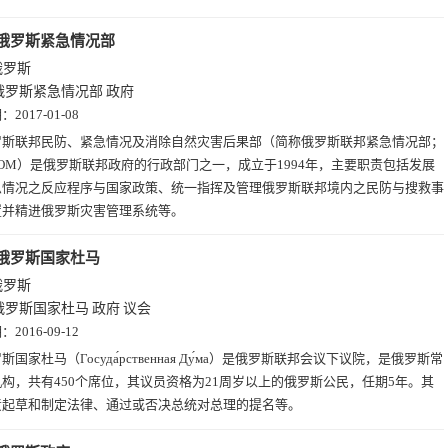
俄罗斯紧急情况部
俄罗斯
俄罗斯紧急情况部
政府
期：
2017-01-08
罗斯联邦民防、紧急情况及消除自然灾害后果部（简称俄罗斯联邦紧急情况部；
COM）是俄罗斯联邦政府的行政部门之一，成立于1994年，主要职责包括发展
急情况之反应程序与国家政策、统一指挥及管理俄罗斯联邦境内之民防与搜救事
置并精进俄罗斯灾害管理系统等。
俄罗斯国家杜马
俄罗斯
俄罗斯国家杜马
政府
议会
期：
2016-09-12
斯国家杜马（Госуда́рственная Ду́ма）是俄罗斯联邦会议下议院，是俄罗斯常
构，共有450个席位，其议员资格为21周岁以上的俄罗斯公民，任期5年。其
责起草和制定法律、通过或否决总统对总理的提名等。