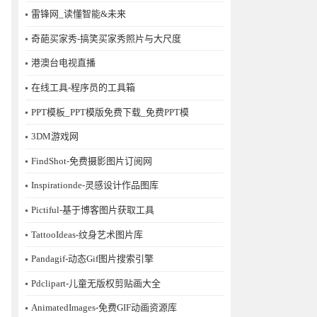
雷锋网_读懂智能&未来
奇葩买家秀-搞笑买家秀照片与大尺度
港澳台电视直播
在线工具-程序员的工具箱
PPT模板_PPT模版免费下载_免费PPT模
3DM游戏网
FindShot-免费摄影图片订阅网
Inspirationde-灵感设计作品图库
Pictiful-基于博客图片获取工具
TattooIdeas-纹身艺术图片库
Pandagif-动态Gif图片搜索引擎
Pdclipart-儿童无版权剪贴画大全
AnimatedImages-免费GIF动画资源库