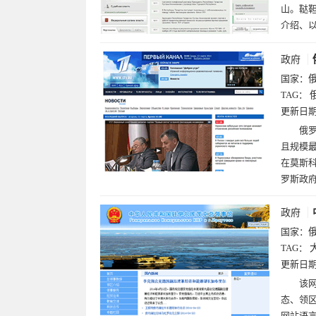
山。鞑
介绍、
政府
国家：
TAG：
更新日
俄罗
且规模最
在莫斯科
罗斯政
政府
国家：
TAG：
更新日
该
态、领
网站语