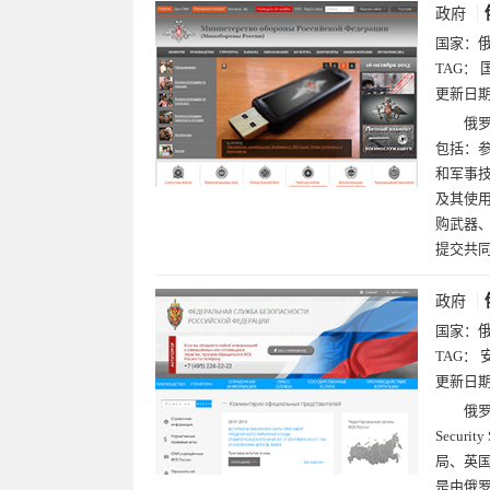
政府
国家：
TAG：
更新日
俄
包括：
和军事
及其使
购武器
提交共
政府
国家：
TAG：
更新日
俄罗斯
Secur
局、英
是由俄罗