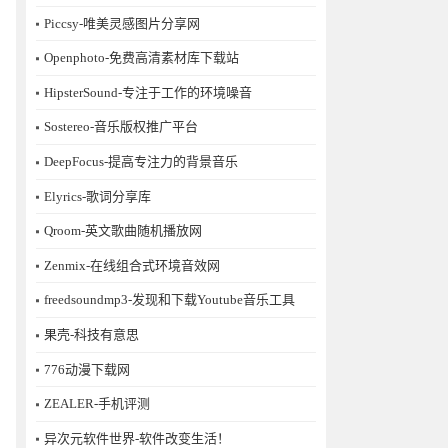
Piccsy-唯美灵感图片分享网
Openphoto-免费高清素材库下载站
HipsterSound-专注于工作的环境噪音
Sostereo-音乐版权推广平台
DeepFocus-提高专注力的背景音乐
Elyrics-歌词分享库
Qroom-英文歌曲随机播放网
Zenmix-在线组合式环境音效网
freedsoundmp3-发现和下载Youtube音乐工具
果壳-科技有意思
776动漫下载网
ZEALER-手机评测
异次元软件世界-软件改变生活！