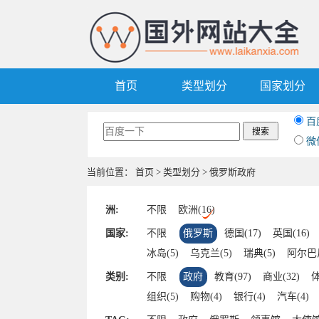
首页
类型划分
国家划分
百
微
当前位置：
首页
>
类型划分
> 俄罗斯政府
洲:
不限
欧洲(16)
国家:
不限
俄罗斯
德国(17)
英国(16)
冰岛(5)
乌克兰(5)
瑞典(5)
阿尔巴尼
丹麦(4)
爱尔兰(4)
波兰(4)
土耳其(
类别:
不限
政府
教育(97)
商业(32)
体
匈牙利(3)
保加利亚(3)
希腊(3)
白
组织(5)
购物(4)
银行(4)
汽车(4)
塞尔维亚(2)
斯洛伐克(2)
葡萄牙(2)
文化(2)
门户(2)
明星(1)
旅游(1)