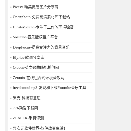
Piccsy-唯美灵感图片分享网
Openphoto-免费高清素材库下载站
HipsterSound-专注于工作的环境噪音
Sostereo-音乐版权推广平台
DeepFocus-提高专注力的背景音乐
Elyrics-歌词分享库
Qroom-英文歌曲随机播放网
Zenmix-在线组合式环境音效网
freedsoundmp3-发现和下载Youtube音乐工具
果壳-科技有意思
776动漫下载网
ZEALER-手机评测
异次元软件世界-软件改变生活！