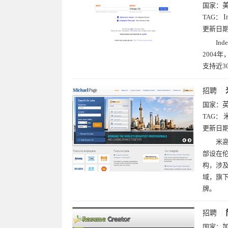
国家：
TAG：
I
更新日
In
2004年
支持近3
招聘
国家：
TAG：
更新日
米高
部设在
构，涉
域，旗下拥有
牌。
招聘
国家：