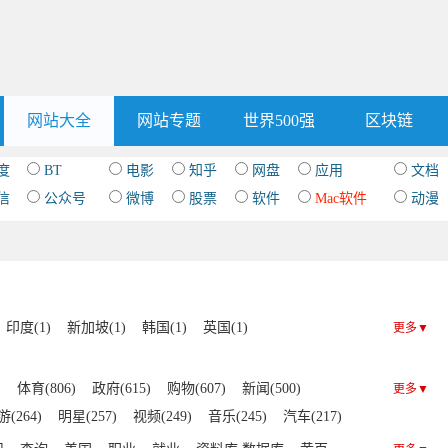
网站大全
网站专题
世界500强
区块链
度
BT
电影
知乎
网盘
应用
文档
信
公众号
微博
股票
软件
Mac软件
动漫
印度(1)
新加坡(1)
韩国(1)
英国(1)
更多▼
)
体育(806)
政府(615)
购物(607)
新闻(500)
更多▼
(264)
明星(257)
视频(249)
音乐(245)
汽车(217)
148)
其他(138)
动漫(137)
社交(133)
门户(121)