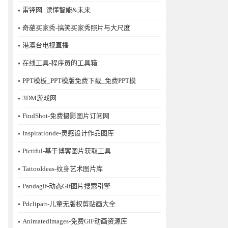
雷锋网_读懂智能&未来
奇葩买家秀-搞笑买家秀照片与大尺度
港澳台电视直播
在线工具-程序员的工具箱
PPT模板_PPT模版免费下载_免费PPT模
3DM游戏网
FindShot-免费摄影图片订阅网
Inspirationde-灵感设计作品图库
Pictiful-基于博客图片获取工具
TattooIdeas-纹身艺术图片库
Pandagif-动态Gif图片搜索引擎
Pdclipart-儿童无版权剪贴画大全
AnimatedImages-免费GIF动画资源库