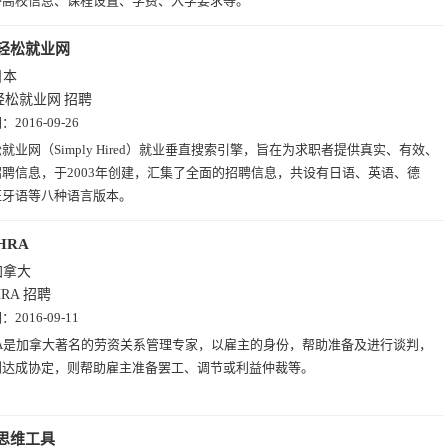
外高校信息、课程设置、学费、入学要求等。
轻松就业网
日本
轻松就业网
招聘
期：
2016-09-26
就业网（Simply Hired）就业垂直搜索引擎，旨在为求职者提供真实、有效、
聘信息，于2003年创建，汇集了全面的招聘信息，共设有日语、英语、德
班牙语等八种语言版本。
HRA
加拿大
HRA
招聘
期：
2016-09-11
RA是加拿大著名的劳资关系管理专家，以雇主的身份，帮助准备及进行谈判，
判达成协定，则帮助雇主准备罢工、调节或利益仲裁等。
思维工具