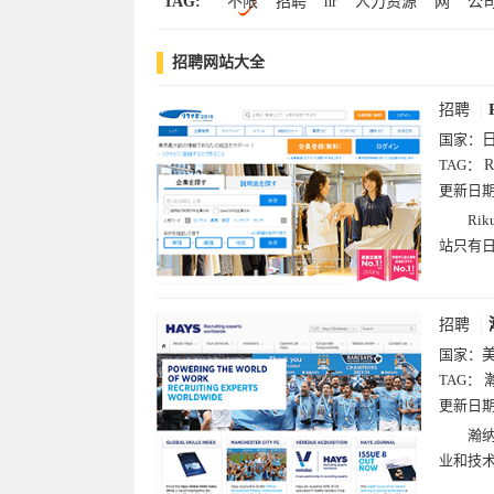
TAG:
不限
招聘
hr
人力资源
网
公
科学(117)
中文(116)
健康(98)
查询
生活
求职
monster
搜索
指南
文化(84)
摄影(84)
房产(83)
设计(7
招聘网站大全
梯子
米
谷歌
蒲
路径
轻松
招聘(25)
软件下载(13)
邮箱(7)
招聘
国家：
TAG：
更新日
Ri
站只有
招聘
国家：
TAG：
更新日
瀚
业和技