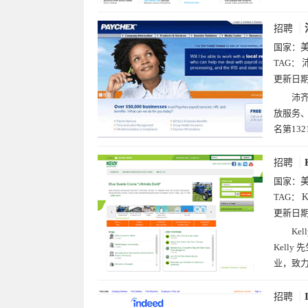
招聘
国家：
TAG：
更新日
沛齐
放服务、
名第132
招聘
国家：
TAG：
K
更新日
Ke
Kell
业，致
招聘