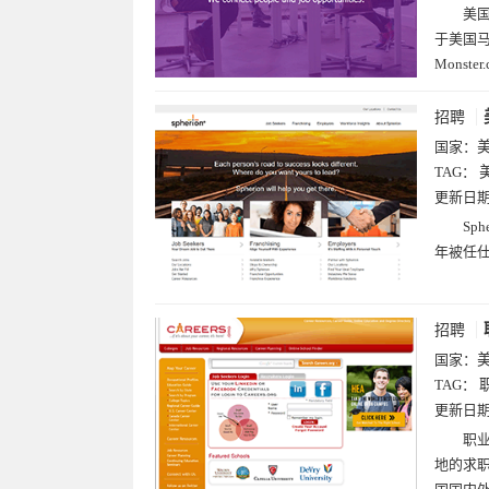
美国
于美国马
Monst
招聘
国家：
TAG：
美
更新日
Sp
年被任仕达
招聘
国家：
TAG：
更新日
职业
地的求