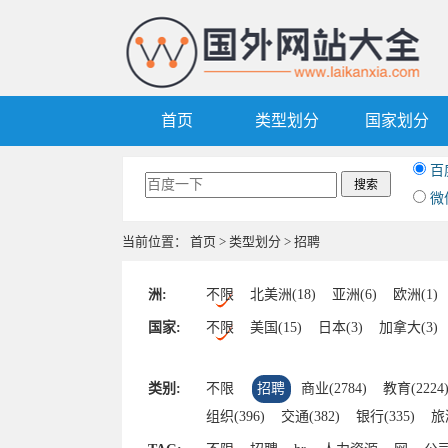
首页
类型划分
国家划分
百
微
当前位置：
首页
>
类型划分
> 招聘
洲:
不限
北美洲(18)
亚洲(6)
欧洲(1)
国家:
不限
美国(15)
日本(3)
加拿大(3)
类别:
不限
招聘
商业(2784)
教育(2224
组织(396)
交通(382)
银行(335)
旅游
IT(215)
游戏(164)
美食(151)
杂志(