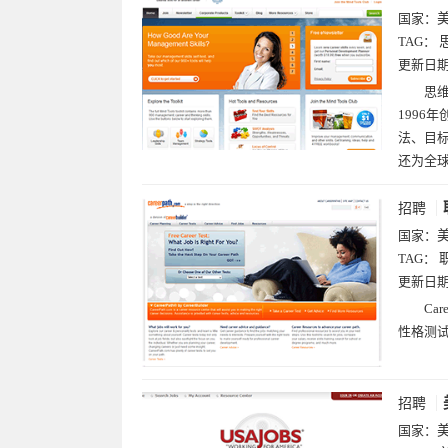
国家：
TAG：
更新日
思维
1996
法、目
还为全
招聘
国家：
TAG：
更新日
Ca
性格测
招聘
国家：