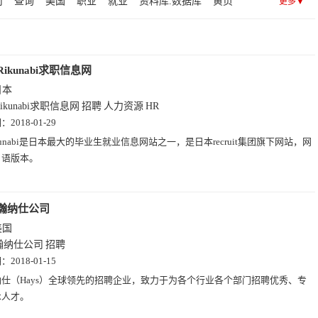
司
查询
美国
职业
就业
资料库.数据库
黄页
更多▼
(94)
军事(93)
博客(89)
艺术(86)
区块链(85)
同城
分类
大全
跳蚤
二手
志
搜索引擎
思维
1)
时尚(64)
趣站(56)
图片(53)
黄页(43)
搜索(33)
齐
高
自由
网站
简历
瀚
必
纳
网址
沛
Rikunabi求职信息网
日本
Rikunabi求职信息网
招聘
人力资源
HR
期：
2018-01-29
kunabi是日本最大的毕业生就业信息网站之一，是日本recruit集团旗下网站，网
日语版本。
瀚纳仕公司
美国
瀚纳仕公司
招聘
期：
2018-01-15
纳仕（Hays）全球领先的招聘企业，致力于为各个行业各个部门招聘优秀、专
术人才。