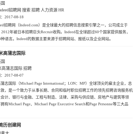
美国
ndeed招聘网
搜索
招聘
人力资源
HR
期：
2017-08-18
deed招聘网（Indeed.com）是全球最大的招聘信息搜索引擎之一，公司成立于
，2012年被日本招聘巨头Recruit收购。Indeed在全球超过60个国家提供服务，
0种语言。Indeed的数据主要来源于招聘网站、报纸以及企业网站。
米高蒲志国际
英国
米高蒲志国际
招聘
期：
2017-08-07
蒲志国际（Michael Page International；LON：MP）全球顶尖的雇主企业，总
伦敦，是一个致力于从事长期、合同和临时职位招聘工作的领先招聘咨询服务机
及会计、银行与金融、工程与制造、法律、采购与供应链、房地产与建筑等领
Michael Page、Michael Page Executive Search和Page Personne等三大品
简历创建网
加拿大