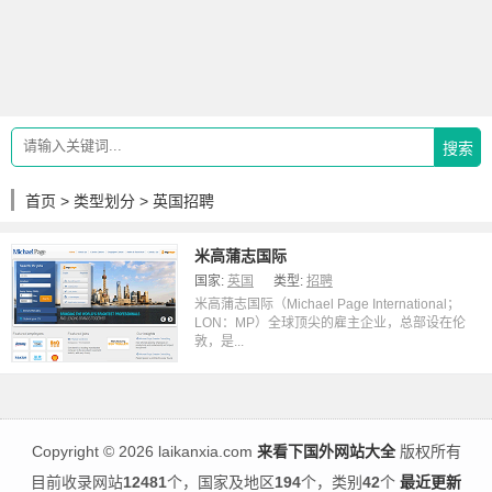
搜索
首页
>
类型划分
> 英国招聘
米高蒲志国际
国家:
英国
类型:
招聘
米高蒲志国际（Michael Page International；
LON：MP）全球顶尖的雇主企业，总部设在伦
敦，是...
Copyright
©
2026 laikanxia.com
来看下国外网站大全
版权所有
目前收录网站
12481
个，国家及地区
194
个，类别
42
个
最近更新