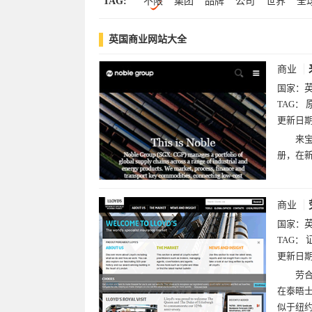
TAG:
不限
集团
品牌
公司
世界
全
其他(7)
健康(7)
游戏(7)
中文(6)
经济
商业
美妆
彩妆
化妆
化
动漫(3)
黄页(2)
招聘(1)
门户(1)
英国商业网站大全
日用品
女性
斯
安
尔
宝
儿
商业
国家：
TAG：
更新日
来宝
册，在
商业
国家：
TAG：
更新日
劳合
在泰晤
似于纽