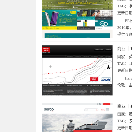
TAG：
更新日
EE
2010
提供互
商业
国家：
TAG：
H
更新日
Ha
伦敦，
商业
国家：
TAG：
更新日