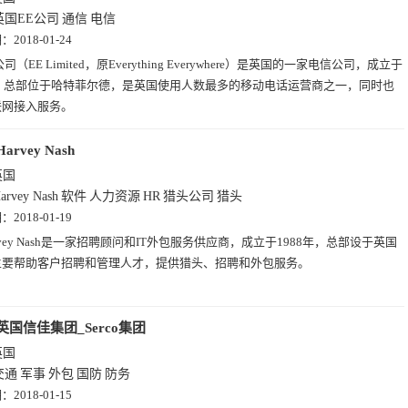
英国EE公司
通信
电信
期：
2018-01-24
公司（EE Limited，原Everything Everywhere）是英国的一家电信公司，成立于
年，总部位于哈特菲尔德，是英国使用人数最多的移动电话运营商之一，同时也
联网接入服务。
Harvey Nash
英国
arvey Nash
软件
人力资源
HR
猎头公司
猎头
期：
2018-01-19
rvey Nash是一家招聘顾问和IT外包服务供应商，成立于1988年，总部设于英国
主要帮助客户招聘和管理人才，提供猎头、招聘和外包服务。
英国信佳集团_Serco集团
英国
交通
军事
外包
国防
防务
期：
2018-01-15