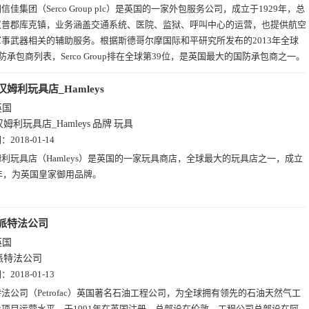
信佳集团（Serco Group plc）是英国的一家外包服务公司，成立于1929年，总
汉普郡库克镇，业务涵盖交通系统、医院、监狱、呼叫中心的运营，也提供航空
事武器相关的辅助服务。根据斯德哥尔摩国际和平研究所发布的2013年全球
国防承包商列表，Serco Group排在全球第39位，是英国最大的国防承包商之一。
汉姆利玩具店_Hamleys
英国
汉姆利玩具店_Hamleys
品牌
玩具
期：
2018-01-14
利玩具店（Hamleys）是英国的一家玩具商店，全球最大的玩具店之一，成立
0年，为英国皇家御用品牌。
派特法公司
英国
派特法公司
期：
2018-01-13
法公司（Petrofac）英国著名石油工程公司，为全球拥有领先的石油天然气工
项目运营水平，于1991年在英国注册，总部设在伦敦，工程公司总部设在阿