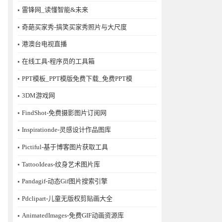
雷锋网_读懂智能&未来
奇葩买家秀-搞笑买家秀照片与大尺度
港澳台电视直播
在线工具-程序员的工具箱
PPT模板_PPT模版免费下载_免费PPT模
3DM游戏网
FindShot-免费摄影图片订阅网
Inspirationde-灵感设计作品图库
Pictiful-基于博客图片获取工具
TattooIdeas-纹身艺术图片库
Pandagif-动态Gif图片搜索引擎
Pdclipart-儿童无版权剪贴画大全
AnimatedImages-免费GIF动画资源库