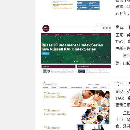
联酋；2
2014
商业
国家：
TAG：
更新日
富时
敦，由伦
商业
国家：
TAG：
更新日
金巴
上市，
食、泽慧