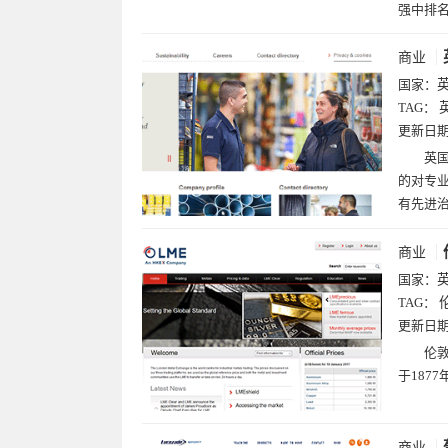
强中排名
商业
国家：
TAG：
更新日
英国
的对专业
有先进
商业
国家：
TAG：
更新日
伦敦
于187
商业