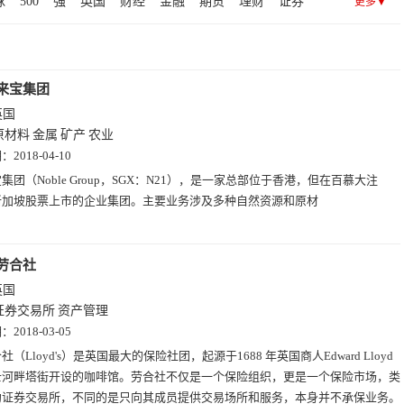
球
500
强
英国
财经
金融
期货
理财
证券
更多▼
图片(5)
社交(5)
房产(5)
趣站(5)
设计(4)
博客(3)
妆品
护肤
日化
奢侈品
香水
护肤品
保险
童
德
育婴
育儿
宝妈
宝爸
利
勘探
炼油
来宝集团
英国
原材料
金属
矿产
农业
期：
2018-04-10
集团（Noble Group，SGX：N21），是一家总部位于香港，但在百慕大注
新加坡股票上市的企业集团。主要业务涉及多种自然资源和原材
劳合社
英国
证券交易所
资产管理
期：
2018-03-05
社（Lloyd's）是英国最大的保险社团，起源于1688 年英国商人Edward Lloyd
士河畔塔街开设的咖啡馆。劳合社不仅是一个保险组织，更是一个保险市场，类
约证券交易所，不同的是只向其成员提供交易场所和服务，本身并不承保业务。