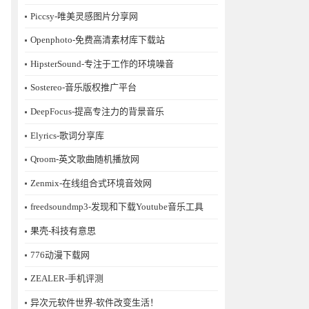
Piccsy-唯美灵感图片分享网
Openphoto-免费高清素材库下载站
HipsterSound-专注于工作的环境噪音
Sostereo-音乐版权推广平台
DeepFocus-提高专注力的背景音乐
Elyrics-歌词分享库
Qroom-英文歌曲随机播放网
Zenmix-在线组合式环境音效网
freedsoundmp3-发现和下载Youtube音乐工具
果壳-科技有意思
776动漫下载网
ZEALER-手机评测
异次元软件世界-软件改变生活！