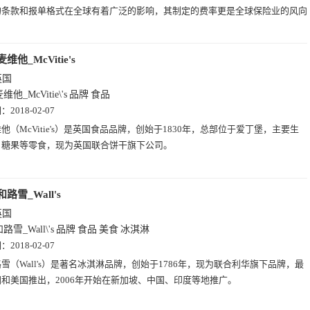
的条款和报单格式在全球有着广泛的影响，其制定的费率更是全球保险业的风向
麦维他_McVitie's
英国
维他_McVitie\'s
品牌
食品
期：
2018-02-07
他（McVitie's）是英国食品品牌，创始于1830年，总部位于爱丁堡，主要生
、糖果等零食，现为英国联合饼干旗下公司。
和路雪_Wall's
英国
路雪_Wall\'s
品牌
食品
美食
冰淇淋
期：
2018-02-07
雪（Wall's）是著名冰淇淋品牌，创始于1786年，现为联合利华旗下品牌，最
和美国推出，2006年开始在新加坡、中国、印度等地推广。