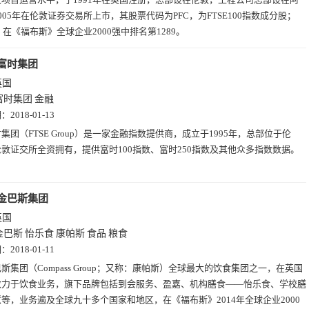
005年在伦敦证券交易所上市，其股票代码为PFC，为FTSE100指数成分股；
年，在《福布斯》全球企业2000强中排名第1289。
富时集团
英国
富时集团
金融
期：
2018-01-13
集团（FTSE Group）是一家金融指数提供商，成立于1995年，总部位于伦
敦证交所全资拥有，提供富时100指数、富时250指数及其他众多指数数据。
金巴斯集团
英国
金巴斯
怡乐食
康帕斯
食品
粮食
期：
2018-01-11
斯集团（Compass Group；又称：康帕斯）全球最大的饮食集团之一，在英国
致力于饮食业务，旗下品牌包括到会服务、盈嘉、机构膳食——怡乐食、学校膳
等，业务遍及全球九十多个国家和地区，在《福布斯》2014年全球企业2000