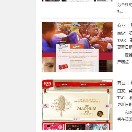
劳合社
标。
商业
国家：
TAG：
麦
更新日
麦维
产糕点
商业
国家：
TAG：
和
更新日
和路
初在英国