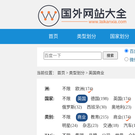
首页
类型划分
国家划分
百
微
当前位置：
首页
>
类型划分
> 英国商业
洲:
不限
欧洲(174)
国家:
不限
英国
德国(198)
英国(174)
俄罗斯(32)
西班牙(30)
奥地利(23)
卢森堡(7)
波兰(5)
希腊(5)
葡萄牙(
类别:
不限
商业
教育(215)
商业(174)
摩纳哥(1)
阿尔巴尼亚(1)
捷克(1)
明星(24)
杂志(23)
交通(18)
汽车(1
军事(12)
查询(12)
银行(11)
旅游(9