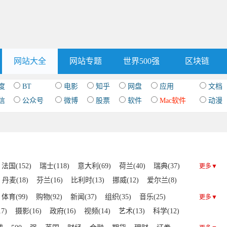
网站大全
网站专题
世界500强
区块链
度
BT
电影
知乎
网盘
应用
文档
信
公众号
微博
股票
软件
Mac软件
动漫
法国(152)
瑞士(118)
意大利(69)
荷兰(40)
瑞典(37)
更多▼
丹麦(18)
芬兰(16)
比利时(13)
挪威(12)
爱尔兰(8)
4)
土耳其(4)
匈牙利(3)
罗马尼亚(2)
乌克兰(2)
体育(99)
购物(92)
新闻(37)
组织(35)
音乐(25)
更多▼
爱沙尼亚(1)
7)
摄影(16)
政府(16)
视频(14)
艺术(13)
科学(12)
)
IT(9)
美食(9)
文化(9)
区块链(9)
时尚(8)