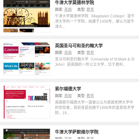
牛津大学莫德林学院
国家:
英国
类型:
教育
牛津大学莫德林学院（Magdalen College）是牛
津大学的一个学院，始建于1458年，被认为是牛
津大...
英国圣马可和圣约翰大学
国家:
英国
类型:
教育
圣马可和圣约翰大学（University of St Mark & St
John）是英国的一所公立大学，位于普利...
索尔福德大学
国家:
英国
类型:
教育
英国索尔福德大学一直被公认为英国老牌大学中
的佼佼者，其前身是创建于1896年的皇家技术学
院，19...
牛津大学萨默维尔学院