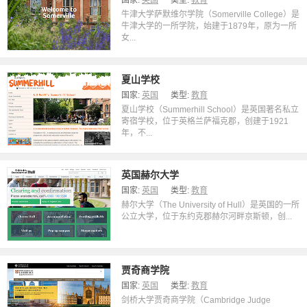
国家:
英国
类型:
教育
牛津大学萨默维尔学院（Somerville College）是
牛津大学的一所学院，始建于1879年，原为一所
女...
夏山学校
国家:
英国
类型:
教育
夏山学校（Summerhill School）是英国著名私立
寄宿学校，位于英格兰萨福克郡，创建于1921
年，不...
英国赫尔大学
国家:
英国
类型:
教育
赫尔大学（The University of Hull）是英国的一所
公立大学，位于东约克郡赫尔河畔京斯顿，创...
贾奇商学院
国家:
英国
类型:
教育
剑桥大学贾奇商学院（Cambridge Judge