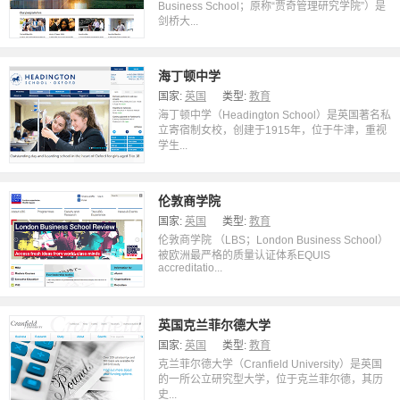
Business School；原称“贾奇管理研究学院”）是
剑桥大...
海丁顿中学
国家:
英国
类型:
教育
海丁顿中学（Headington School）是英国著名私
立寄宿制女校，创建于1915年，位于牛津，重视
学生...
伦敦商学院
国家:
英国
类型:
教育
伦敦商学院 （LBS；London Business School）
被欧洲最严格的质量认证体系EQUIS
accreditatio...
英国克兰菲尔德大学
国家:
英国
类型:
教育
克兰菲尔德大学（Cranfield University）是英国
的一所公立研究型大学，位于克兰菲尔德，其历
史...