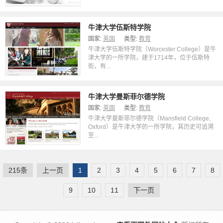
牛津大学伍斯特学院
国家:
英国
类型:
教育
牛津大学伍斯特学院（Worcester College）是牛
津大学的一所学院，建于1714年，位于伍斯特
街，有...
牛津大学曼斯菲尔德学院
国家:
英国
类型:
教育
牛津大学曼斯菲尔德学院（Mansfield College,
Oxford）是牛津大学的一所学院，其历史可追溯
至...
215条
上一页
1
2
3
4
5
6
7
8
9
10
11
下一页