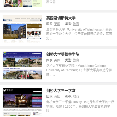
部公园...
英国温切斯特大学
国家:
英国
类型:
教育
温切斯特大学（University of Winchester）是英
国的一所公立大学，位于汉普郡温切斯特，其历
史...
剑桥大学莫德林学院
国家:
英国
类型:
教育
剑桥大学莫德林学院（Magdalene College,
University of Cambridge；剑桥大学麦格达伦学
院、...
剑桥大学三一学堂
国家:
英国
类型:
教育
剑桥大学三一学堂(Trinitiy Hall)是剑桥大学的一所
学院，始建于1350年，是剑桥大学最古老的学
院...