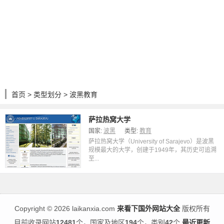
首页
>
类型划分
> 波黑教育
萨拉热窝大学
国家:
波黑
类型:
教育
萨拉热窝大学（University of Sarajevo）是波黑
规模最大的大学，创建于1949年，其历史可追溯
至...
Copyright
©
2026 laikanxia.com
来看下国外网站大全
版权所有
目前收录网站
12481
个，国家及地区
194
个，类别
42
个
最近更新