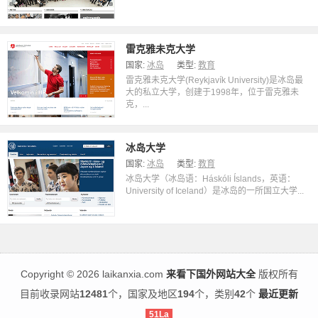
雷克雅未克大学
国家:
冰岛
类型:
教育
雷克雅未克大学(Reykjavík University)是冰岛最
大的私立大学，创建于1998年，位于雷克雅未
克，...
冰岛大学
国家:
冰岛
类型:
教育
冰岛大学（冰岛语：Háskóli Íslands，英语：
University of Iceland）是冰岛的一所国立大学...
Copyright
©
2026 laikanxia.com
来看下国外网站大全
版权所有
目前收录网站
12481
个，国家及地区
194
个，类别
42
个
最近更新
51La