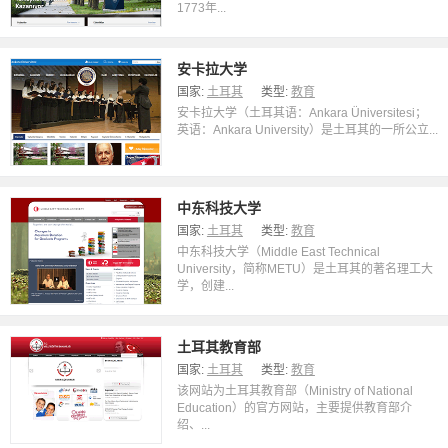
1773年...
安卡拉大学
国家:
土耳其
类型:
教育
安卡拉大学（土耳其语：Ankara Üniversitesi；
英语：Ankara University）是土耳其的一所公立...
中东科技大学
国家:
土耳其
类型:
教育
中东科技大学（Middle East Technical
University，简称METU）是土耳其的著名理工大
学，创建...
土耳其教育部
国家:
土耳其
类型:
教育
该网站为土耳其教育部（Ministry of National
Education）的官方网站，主要提供教育部介
绍、...