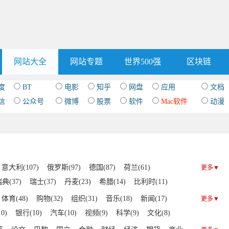
网站大全
网站专题
世界500强
区块链
度
BT
电影
知乎
网盘
应用
文档
信
公众号
微博
股票
软件
Mac软件
动漫
意大利(107)
俄罗斯(97)
德国(87)
荷兰(61)
更多▼
典(37)
瑞士(37)
丹麦(23)
希腊(14)
比利时(11)
匈牙利(6)
土耳其(6)
葡萄牙(5)
冰岛(4)
乌克兰(3)
体育(48)
购物(32)
组织(31)
音乐(18)
新闻(17)
更多▼
)
白俄罗斯(2)
保加利亚(2)
阿尔巴尼亚(2)
0)
银行(10)
汽车(10)
视频(9)
科学(9)
文化(8)
斯洛伐克(1)
塞浦路斯(1)
波黑(1)
斯洛文尼亚(1)
军事(5)
IT(5)
中文(4)
艺术(4)
博客(3)
门户(3)