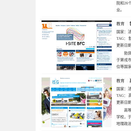
院和2
业。
教育
国家：
TAG：
更新日
勃艮
于第戎市
位等国
教育
国家：
TAG：
更新日
高等管
学校，于
地理政