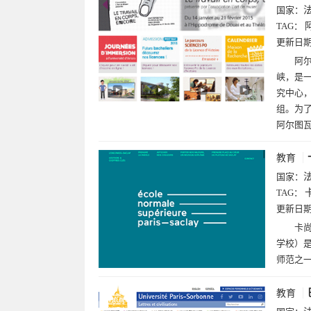
国家：
TAG：
更新日
阿尔
峡，是
究中心，
组。为了
阿尔图
教育
国家：
TAG：
更新日
卡尚
学校）是
师范之
教育