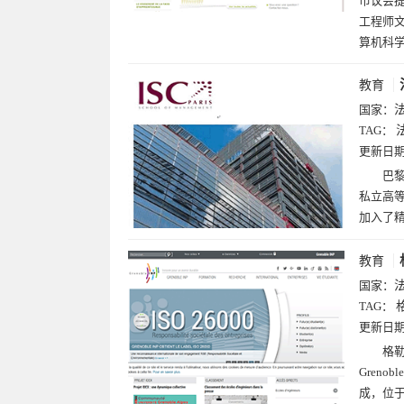
市议会提
工程师
算机科
教育
国家：
TAG：
更新日
巴黎高
私立高
加入了精
教育
国家：
TAG：
更新日
格勒诺
Gren
成，位于