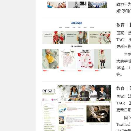
致力于
知识和
教育
国家：
TAG：
更新日
里尔高
大商学院
课程，
等。
教育
国家：
TAG：
更新日
国立高
Text