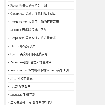
Piccsy-唯美灵感图片分享网
Openphoto-免费高清素材库下载站
HipsterSound-专注于工作的环境噪音
Sostereo-音乐版权推广平台
DeepFocus-提高专注力的背景音乐
Elyrics-歌词分享库
Qroom-英文歌曲随机播放网
Zenmix-在线组合式环境音效网
freedsoundmp3-发现和下载Youtube音乐工具
果壳-科技有意思
776动漫下载网
ZEALER-手机评测
异次元软件世界-软件改变生活！