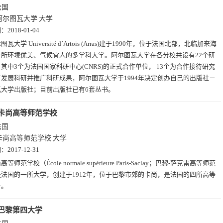
法国
阿尔图瓦大学
大学
期：
2018-01-04
图瓦大学 Université d´Artois (Arras)建于1990年，位于法国北部，北临加来海
一所环境优美、气候宜人的多学科大学。阿尔图瓦大学在各分校共设有22个研
其中3个为法国国家科研中心(CNRS)的正式合作单位， 13个为合作接待研究
发展科研并推广科研成果，阿尔图瓦大学于1994年决定创办自己的出版社－
瓦大学出版社；目前出版社已有6套丛书。
卡尚高等师范学校
法国
卡尚高等师范学校
大学
期：
2017-12-31
高等师范学校（École normale supérieure Paris-Saclay；巴黎-萨克雷高等师范
法国的一所大学，创建于1912年，位于巴黎市郊的卡尚，是法国的四所高等
一。
巴黎第四大学