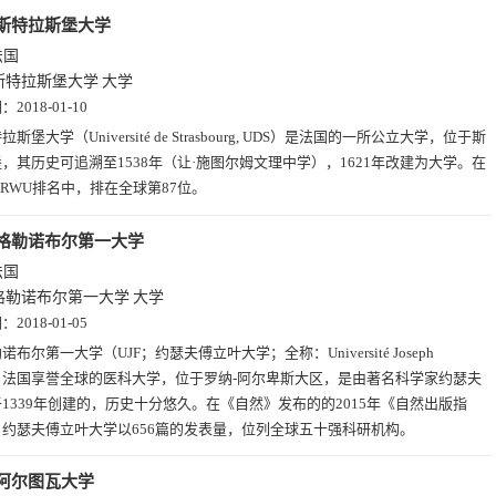
斯特拉斯堡大学
法国
斯特拉斯堡大学
大学
期：
2018-01-10
拉斯堡大学（Université de Strasbourg, UDS）是法国的一所公立大学，位于斯
，其历史可追溯至1538年（让·施图尔姆文理中学），1621年改建为大学。在
年ARWU排名中，排在全球第87位。
格勒诺布尔第一大学
法国
格勒诺布尔第一大学
大学
期：
2018-01-05
诺布尔第一大学（UJF；约瑟夫傅立叶大学；全称：Université Joseph
ier）法国享誉全球的医科大学，位于罗纳-阿尔卑斯大区，是由著名科学家约瑟夫
1339年创建的，历史十分悠久。在《自然》发布的的2015年《自然出版指
约瑟夫傅立叶大学以656篇的发表量，位列全球五十强科研机构。
阿尔图瓦大学