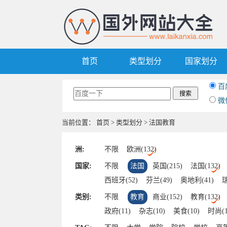
首页
类型划分
国家划分
百
微
当前位置：
首页
>
类型划分
> 法国教育
洲:
不限
欧洲(132)
国家:
不限
法国
英国(215)
法国(132)
西班牙(52)
芬兰(49)
奥地利(41)
瑞
爱尔兰(7)
波兰(7)
挪威(7)
捷克(6)
类别:
不限
教育
商业(152)
教育(132)
爱沙尼亚(3)
罗马尼亚(2)
克罗地亚(2
政府(11)
杂志(10)
美食(10)
时尚(1
拉脱维亚(1)
马其顿(1)
塞尔维亚(1)
交通(7)
旅游(7)
动漫(6)
游戏(6)