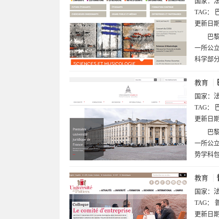
国家：
TAG：
更新日
巴黎第
一所公立
科学部
教育
国家：
TAG：
更新日
巴黎
一所公立
势学科
教育
国家：
TAG：
更新日