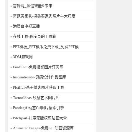
雷锋网_读懂智能&未来
奇葩买家秀-搞笑买家秀照片与大尺度
港澳台电视直播
在线工具-程序员的工具箱
PPT模板_PPT模版免费下载_免费PPT模
3DM游戏网
FindShot-免费摄影图片订阅网
Inspirationde-灵感设计作品图库
Pictiful-基于博客图片获取工具
TattooIdeas-纹身艺术图片库
Pandagif-动态Gif图片搜索引擎
Pdclipart-儿童无版权剪贴画大全
AnimatedImages-免费GIF动画资源库