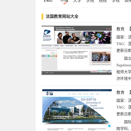
TAG:
不限
大学
学院
院校
学校
高
立陶宛(1)
图片(3)
区块链(2)
黄页(2)
明星(2)
理财
证券
尔
法国
斯
与
克
摄影(1)
法国教育网站大全
尼
特
高等师范
布尔
格勒
埃
教育
国家：
TAG：
更新日
国立
Supér
程师大学
济环境
教育
国家：
TAG：
更新日
国际
跨学科、