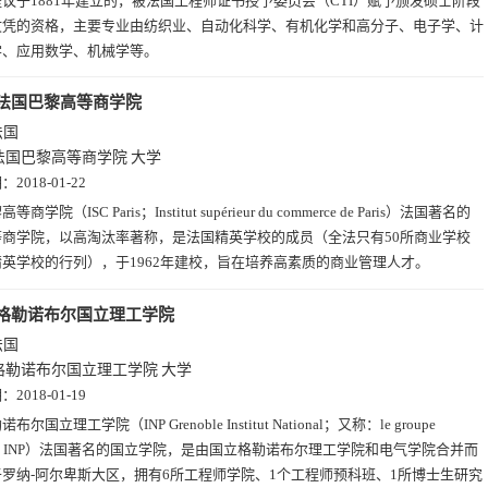
议于1881年建立的，被法国工程师证书授予委员会（CTI）赋予颁发硕士阶段
文凭的资格，主要专业由纺织业、自动化科学、有机化学和高分子、电子学、计
学、应用数学、机械学等。
法国巴黎高等商学院
法国
法国巴黎高等商学院
大学
期：
2018-01-22
等商学院（ISC Paris；Institut supérieur du commerce de Paris）法国著名的
等商学院，以高淘汰率著称，是法国精英学校的成员（全法只有50所商业学校
英学校的行列），于1962年建校，旨在培养高素质的商业管理人才。
格勒诺布尔国立理工学院
法国
格勒诺布尔国立理工学院
大学
期：
2018-01-19
布尔国立理工学院（INP Grenoble Institut National；又称：le groupe
oble INP）法国著名的国立学院，是由国立格勒诺布尔理工学院和电气学院合并而
罗纳-阿尔卑斯大区，拥有6所工程师学院、1个工程师预科班、1所博士生研究