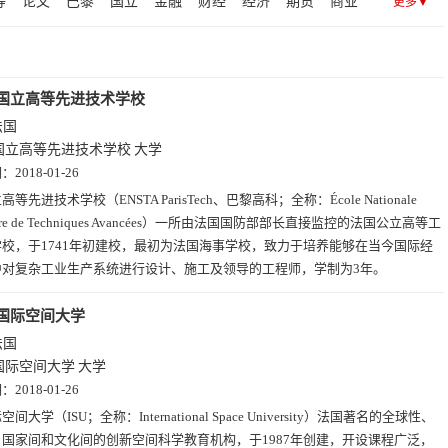
等
论文
巴黎
国立
金融
财经
经济
期货
商业
更多▼
健康(2)
其他(2)
社交(2)
趣站(1)
查询(1)
设计(1)
商学院
应用科学
技术
里昂
国际
波
理工学院
蒙
瓦
经济管理
调研
分析
科研
矿业
国立高等先进技术学校
法国
国立高等先进技术学校
大学
期：
2018-01-26
高等先进技术学校（ENSTA ParisTech、巴黎高科；全称：École Nationale
ieure de Techniques Avancées）一所由法国国防部部长直接监控的法国公立高等工
校，于1741年初建校，最初为法国海事学校，致力于培养能够在当今国际经
中对复杂工业生产系统进行设计、施工及领导的工程师，学制为3年。
国际空间大学
法国
国际空间大学
大学
期：
2018-01-26
空间大学（ISU；全称：International Space University）法国著名的全球性、
国家间和文化间的创新空间科学教育机构，于1987年创建，开设课程广泛，