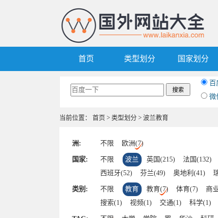
首页
类型划分
国家划分
百
微
当前位置：
首页
>
类型划分
> 波兰教育
洲:
不限
欧洲(7)
国家:
不限
波兰
英国(215)
法国(132)
西班牙(52)
芬兰(49)
奥地利(41)
瑞
爱尔兰(7)
波兰(7)
挪威(7)
捷克(6)
类别:
不限
教育
教育(7)
体育(7)
商业
爱沙尼亚(3)
罗马尼亚(2)
克罗地亚(2
搜索(1)
视频(1)
交通(1)
科学(1)
拉脱维亚(1)
马其顿(1)
塞尔维亚(1)