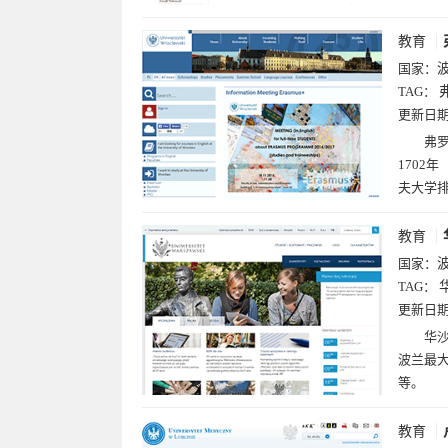
教育
国家：
TAG：
更新日
弗罗
1702
夫大学排
教育
国家：
TAG：
更新日
华沙
波兰最
等。
教育