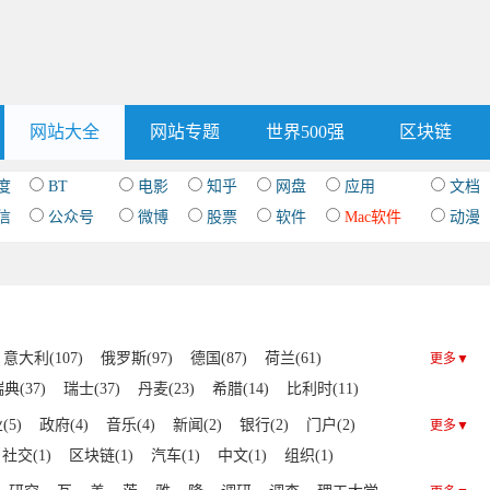
网站大全
网站专题
世界500强
区块链
度
BT
电影
知乎
网盘
应用
文档
信
公众号
微博
股票
软件
Mac软件
动漫
意大利(107)
俄罗斯(97)
德国(87)
荷兰(61)
更多▼
典(37)
瑞士(37)
丹麦(23)
希腊(14)
比利时(11)
匈牙利(6)
土耳其(6)
葡萄牙(5)
冰岛(4)
乌克兰(3)
(5)
政府(4)
音乐(4)
新闻(2)
银行(2)
门户(2)
更多▼
)
白俄罗斯(2)
保加利亚(2)
阿尔巴尼亚(2)
社交(1)
区块链(1)
汽车(1)
中文(1)
组织(1)
斯洛伐克(1)
塞浦路斯(1)
波黑(1)
斯洛文尼亚(1)