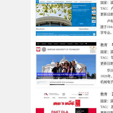
国家：
TAG：
更新日
卢布
建于19
学专业
教育
国家：
TAG：
更新日
华沙
1826
机械电
教育
国家：
TAG：
更新日