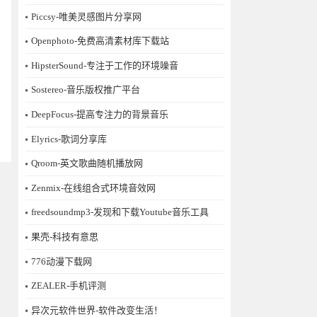
Piccsy-唯美灵感图片分享网
Openphoto-免费高清素材库下载站
HipsterSound-专注于工作的环境噪音
Sostereo-音乐版权推广平台
DeepFocus-提高专注力的背景音乐
Elyrics-歌词分享库
Qroom-英文歌曲随机播放网
Zenmix-在线组合式环境音效网
freedsoundmp3-发现和下载Youtube音乐工具
果壳-科技有意思
776动漫下载网
ZEALER-手机评测
异次元软件世界-软件改变生活！