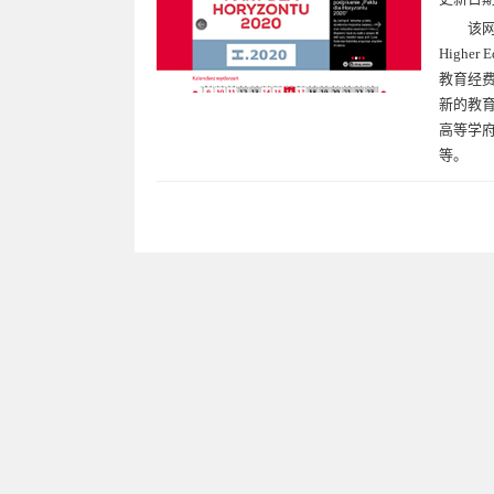
该网
High
教育经费
新的教
高等学
等。