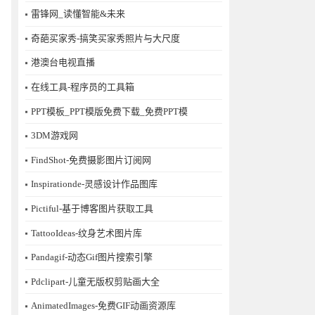
雷锋网_读懂智能&未来
奇葩买家秀-搞笑买家秀照片与大尺度
港澳台电视直播
在线工具-程序员的工具箱
PPT模板_PPT模版免费下载_免费PPT模
3DM游戏网
FindShot-免费摄影图片订阅网
Inspirationde-灵感设计作品图库
Pictiful-基于博客图片获取工具
TattooIdeas-纹身艺术图片库
Pandagif-动态Gif图片搜索引擎
Pdclipart-儿童无版权剪贴画大全
AnimatedImages-免费GIF动画资源库