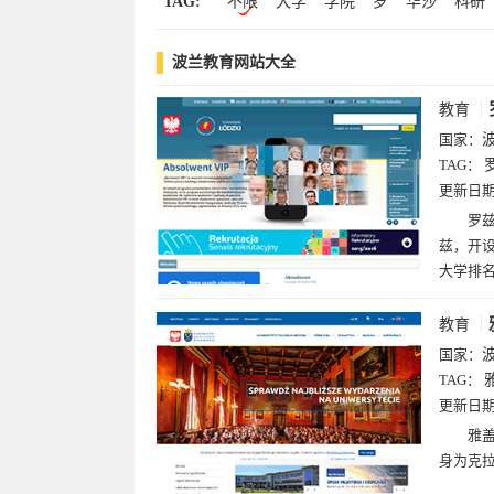
TAG:
不限
大学
学院
罗
华沙
科研
立陶宛(1)
政府
卢布
医科大学
医学
分析
波兰教育网站大全
教育
国家：
TAG：
更新日
罗兹
兹，开设
大学排名
教育
国家：
TAG：
更新日
雅盖
身为克拉