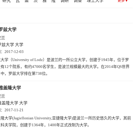
研究
瓦
盖
茨
雅
隆
调研
调查
理工大学
更多▼
国家教育部
型
林
兹
弗
夫
波兰
罗兹大学
波兰
罗兹大学
大学
期：
2017-12-03
大学（University of Lodz）是波兰的一所公立大学，创建于1945年，位于罗
有12个院系，有约47000名学生，是波兰规模最大的大学。在2014年QS世界
中，罗兹大学排在第738位。
雅盖隆大学
波兰
雅盖隆大学
大学
期：
2017-11-21
隆大学(Jagiellonian University,亚捷隆大学)是波兰一所历史悠久的大学，其前
科夫学院，创建于1364年，1400年正式改制为大学。