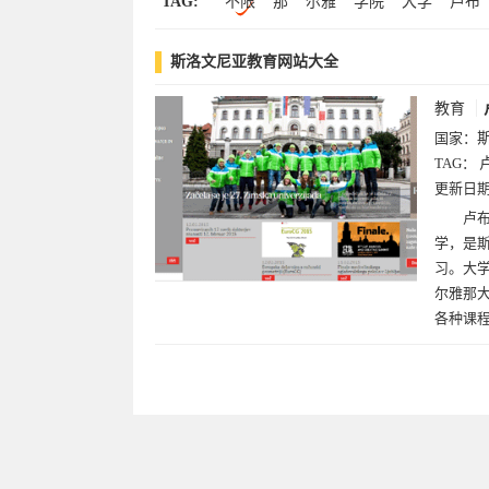
TAG:
不限
那
尔雅
学院
大学
卢布
立陶宛(1)
斯洛文尼亚教育网站大全
教育
国家：
TAG：
更新日
卢布
学，是
习。大学
尔雅那
各种课