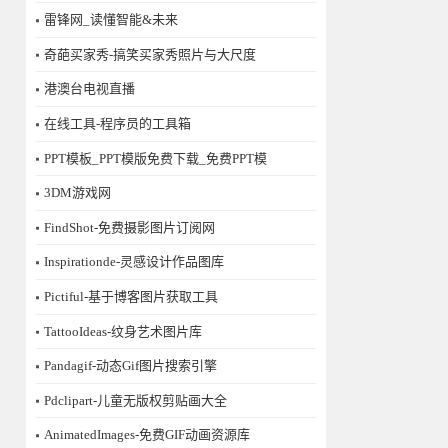
雷锋网_读懂智能&未来
奇葩买家秀-搞笑买家秀照片与大尺度
港澳台电视直播
在线工具-程序员的工具箱
PPT模板_PPT模版免费下载_免费PPT模
3DM游戏网
FindShot-免费摄影图片订阅网
Inspirationde-灵感设计作品图库
Pictiful-基于博客图片获取工具
TattooIdeas-纹身艺术图片库
Pandagif-动态Gif图片搜索引擎
Pdclipart-儿童无版权剪贴画大全
AnimatedImages-免费GIF动画资源库