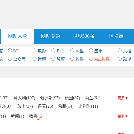
网站大全
网站专题
世界500强
区块链
度
BT
电影
知乎
网盘
应用
文档
信
公众号
微博
股票
软件
Mac软件
动漫
132)
意大利(107)
俄罗斯(97)
德国(87)
荷兰(61)
更多▼
典(37)
瑞士(37)
丹麦(23)
希腊(14)
比利时(11)
匈牙利(6)
土耳其(6)
葡萄牙(5)
冰岛(4)
乌克兰(3)
(1)
新闻(1)
教育(1)
更多▼
)
白俄罗斯(2)
保加利亚(2)
阿尔巴尼亚(2)
斯洛伐克(1)
塞浦路斯(1)
波黑(1)
斯洛文尼亚(1)