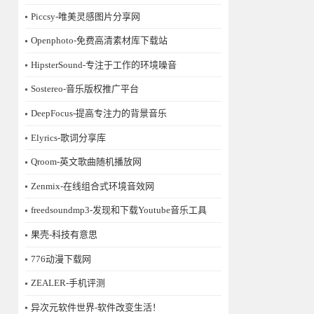
Piccsy-唯美灵感图片分享网
Openphoto-免费高清素材库下载站
HipsterSound-专注于工作的环境噪音
Sostereo-音乐版权推广平台
DeepFocus-提高专注力的背景音乐
Elyrics-歌词分享库
Qroom-英文歌曲随机播放网
Zenmix-在线组合式环境音效网
freedsoundmp3-发现和下载Youtube音乐工具
果壳-科技有意思
776动漫下载网
ZEALER-手机评测
异次元软件世界-软件改变生活！