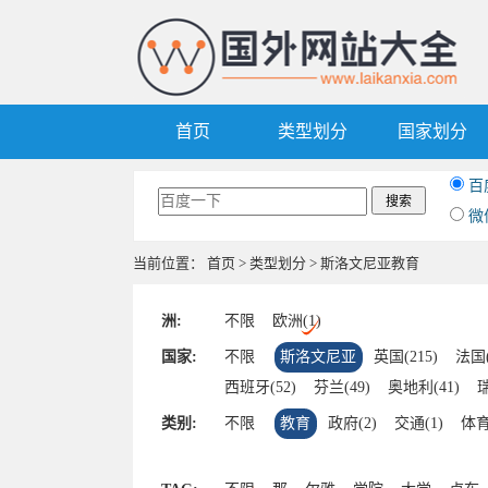
首页
类型划分
国家划分
百
微
当前位置：
首页
>
类型划分
> 斯洛文尼亚教育
洲:
不限
欧洲(1)
国家:
不限
斯洛文尼亚
英国(215)
法国(
西班牙(52)
芬兰(49)
奥地利(41)
瑞
爱尔兰(7)
波兰(7)
挪威(7)
捷克(6)
类别:
不限
教育
政府(2)
交通(1)
体育
爱沙尼亚(3)
罗马尼亚(2)
克罗地亚(2
拉脱维亚(1)
马其顿(1)
塞尔维亚(1)