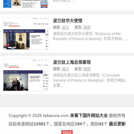
REPUBLIC...
波兰驻华大使馆
国家:
波兰
类型:
政府
该网站为波兰驻华大使馆（Embassy of the
Republic of Poland in Beijing）的官方网站，...
波兰驻上海总领事馆
国家:
波兰
类型:
政府
该网站为波兰驻上海总领事馆（Consulate
General of Poland in Shanghai）的官方网站，
主要...
Copyright
©
2026 laikanxia.com
来看下国外网站大全
版权所有
目前收录网站
12481
个，国家及地区
194
个，类别
42
个
最近更新
51La