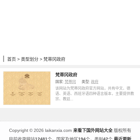
首页
>
类型划分
> 梵蒂冈政府
梵蒂冈政府
国家:
梵蒂冈
类型:
政府
该网站为梵蒂冈政府官方网站，共有中文、德
语、英语、西班牙语四种语言版本，主要提供教
宗、教廷...
Copyright
©
2026 laikanxia.com
来看下国外网站大全
版权所有
目前收录网站
12481
个，国家及地区
194
个，类别
42
个
最近更新