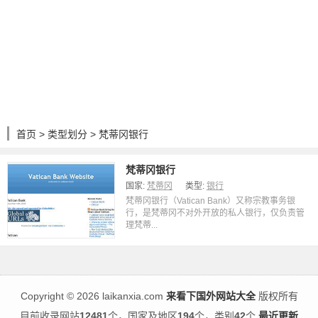
首页
>
类型划分
> 梵蒂冈银行
梵蒂冈银行
国家:
梵蒂冈
类型:
银行
梵蒂冈银行（Vatican Bank）又称宗教事务银
行，是梵蒂冈不对外开放的私人银行，仅负责管
理梵蒂...
Copyright
©
2026 laikanxia.com
来看下国外网站大全
版权所有
目前收录网站
12481
个，国家及地区
194
个，类别
42
个
最近更新