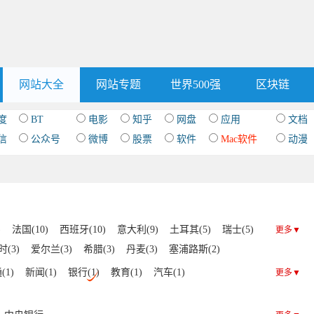
网站大全
网站专题
世界500强
区块链
度
BT
电影
知乎
网盘
应用
文档
信
公众号
微博
股票
软件
Mac软件
动漫
)
法国(10)
西班牙(10)
意大利(9)
土耳其(5)
瑞士(5)
更多▼
(3)
爱尔兰(3)
希腊(3)
丹麦(3)
塞浦路斯(2)
2)
芬兰(2)
罗马尼亚(1)
摩尔多瓦(1)
塞尔维亚(1)
(1)
新闻(1)
银行(1)
教育(1)
汽车(1)
更多▼
威(1)
葡萄牙(1)
白俄罗斯(1)
保加利亚(1)
冰岛(1)