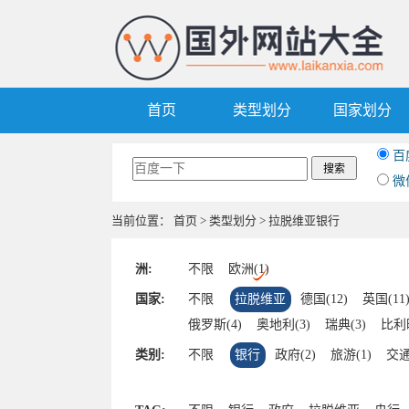
首页
类型划分
国家划分
百
微
当前位置：
首页
>
类型划分
> 拉脱维亚银行
洲:
不限
欧洲(1)
国家:
不限
拉脱维亚
德国(12)
英国(11
俄罗斯(4)
奥地利(3)
瑞典(3)
比利时
乌克兰(2)
波兰(2)
荷兰(2)
匈牙利(
类别:
不限
银行
政府(2)
旅游(1)
交通
拉脱维亚(1)
立陶宛(1)
捷克(1)
挪
梵蒂冈(1)