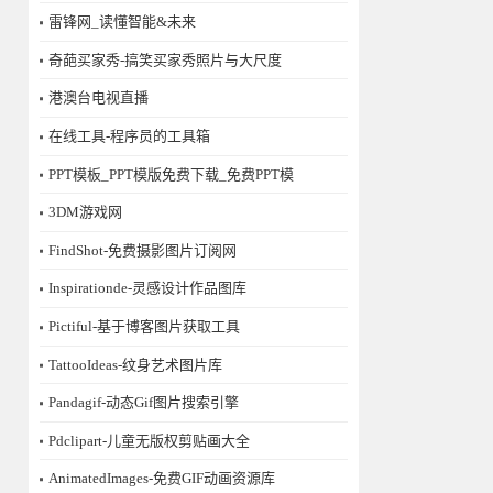
雷锋网_读懂智能&未来
奇葩买家秀-搞笑买家秀照片与大尺度
港澳台电视直播
在线工具-程序员的工具箱
PPT模板_PPT模版免费下载_免费PPT模
3DM游戏网
FindShot-免费摄影图片订阅网
Inspirationde-灵感设计作品图库
Pictiful-基于博客图片获取工具
TattooIdeas-纹身艺术图片库
Pandagif-动态Gif图片搜索引擎
Pdclipart-儿童无版权剪贴画大全
AnimatedImages-免费GIF动画资源库