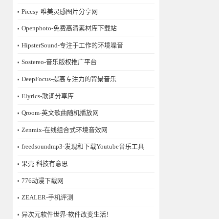
Piccsy-唯美灵感图片分享网
Openphoto-免费高清素材库下载站
HipsterSound-专注于工作的环境噪音
Sostereo-音乐版权推广平台
DeepFocus-提高专注力的背景音乐
Elyrics-歌词分享库
Qroom-英文歌曲随机播放网
Zenmix-在线组合式环境音效网
freedsoundmp3-发现和下载Youtube音乐工具
果壳-科技有意思
776动漫下载网
ZEALER-手机评测
异次元软件世界-软件改变生活！