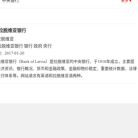
中央银行
更多▼
拉脱维亚银行
拉脱维亚
拉脱维亚银行
银行
政府
央行
期：
2017-01-20
维亚银行（Bank of Latvia）是拉脱维亚的中央银行，于1918年成立，主要提
经济资讯、银行概况、货币和金融政策、金融和物价稳定、重要统计数据、法律
支付体系等。网站语言有英语和拉脱维亚语两种。