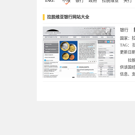
TAG:
不限
银行
政府
拉脱维亚
央行
拉脱维亚银行网站大全
银行
国家：
TAG：
更新日
拉脱
供该国
信息、