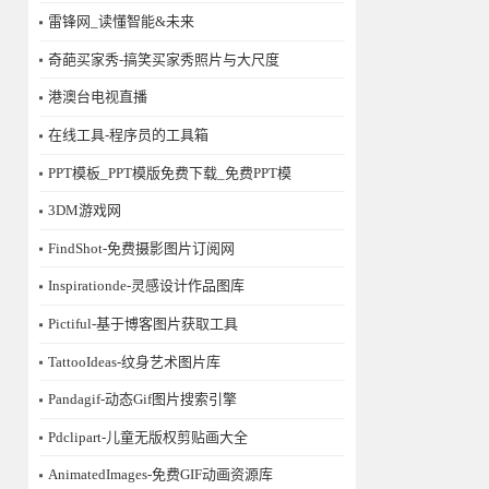
雷锋网_读懂智能&未来
奇葩买家秀-搞笑买家秀照片与大尺度
港澳台电视直播
在线工具-程序员的工具箱
PPT模板_PPT模版免费下载_免费PPT模
3DM游戏网
FindShot-免费摄影图片订阅网
Inspirationde-灵感设计作品图库
Pictiful-基于博客图片获取工具
TattooIdeas-纹身艺术图片库
Pandagif-动态Gif图片搜索引擎
Pdclipart-儿童无版权剪贴画大全
AnimatedImages-免费GIF动画资源库