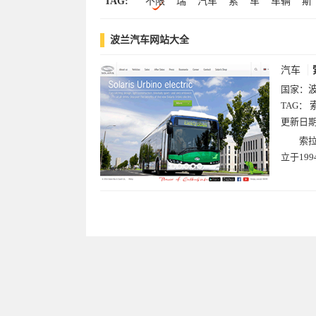
TAG:
不限
瑞
汽车
索
车
车辆
斯
波兰汽车网站大全
汽车
国家：
TAG：
更新日
索拉
立于19