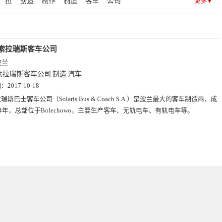
拉
创造
制作
制造
客车
公司
更多▼
索拉瑞斯客车公司
波兰
索拉瑞斯客车公司
制造
汽车
期：
2017-10-18
瑞斯巴士客车公司（Solaris Bus & Coach S.A.）是波兰最大的客车制造商，成
94年，总部位于Bolechowo，主要生产客车、无轨电车、有轨电车等。