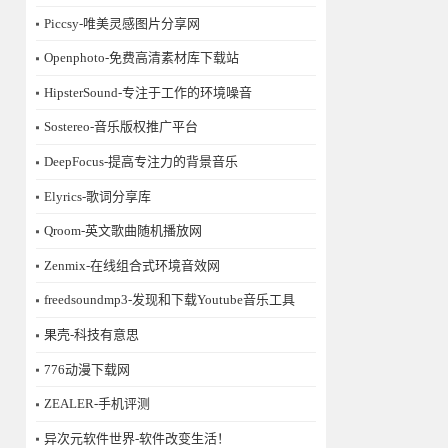
Piccsy-唯美灵感图片分享网
Openphoto-免费高清素材库下载站
HipsterSound-专注于工作的环境噪音
Sostereo-音乐版权推广平台
DeepFocus-提高专注力的背景音乐
Elyrics-歌词分享库
Qroom-英文歌曲随机播放网
Zenmix-在线组合式环境音效网
freedsoundmp3-发现和下载Youtube音乐工具
果壳-科技有意思
776动漫下载网
ZEALER-手机评测
异次元软件世界-软件改变生活！