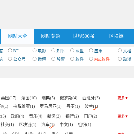
网站大全
网站专题
世界500强
区块链
度
BT
电影
知乎
网盘
应用
文档
信
公众号
微博
股票
软件
Mac软件
动漫
英国(17)
法国(10)
瑞典(5)
俄罗斯(4)
西班牙(3)
更多▼
(1)
拉脱维亚(1)
罗马尼亚(1)
丹麦(1)
波兰(1)
(5)
政府(4)
音乐(4)
新闻(2)
银行(2)
门户(2)
更多▼
社交(1)
区块链(1)
汽车(1)
中文(1)
组织(1)