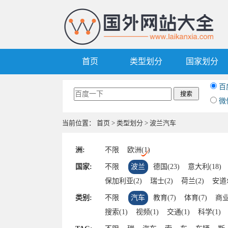
首页
类型划分
国家划分
百
微
当前位置：
首页
>
类型划分
> 波兰汽车
洲:
不限
欧洲(1)
国家:
不限
波兰
德国(23)
意大利(18)
保加利亚(2)
瑞士(2)
荷兰(2)
安道尔
土耳其(1)
捷克(1)
奥地利(1)
类别:
不限
汽车
教育(7)
体育(7)
商业
搜索(1)
视频(1)
交通(1)
科学(1)