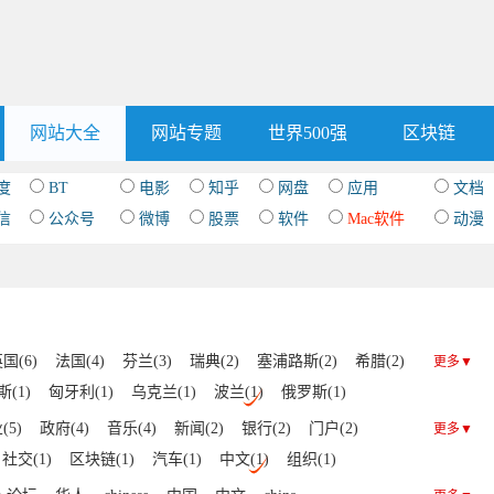
网站大全
网站专题
世界500强
区块链
度
BT
电影
知乎
网盘
应用
文档
信
公众号
微博
股票
软件
Mac软件
动漫
国(6)
法国(4)
芬兰(3)
瑞典(2)
塞浦路斯(2)
希腊(2)
更多▼
(1)
匈牙利(1)
乌克兰(1)
波兰(1)
俄罗斯(1)
(5)
政府(4)
音乐(4)
新闻(2)
银行(2)
门户(2)
更多▼
社交(1)
区块链(1)
汽车(1)
中文(1)
组织(1)