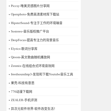
Piccsy-唯美灵感图片分享网
Openphoto-免费高清素材库下载站
HipsterSound-专注于工作的环境噪音
Sostereo-音乐版权推广平台
DeepFocus-提高专注力的背景音乐
Elyrics-歌词分享库
Qroom-英文歌曲随机播放网
Zenmix-在线组合式环境音效网
freedsoundmp3-发现和下载Youtube音乐工具
果壳-科技有意思
776动漫下载网
ZEALER-手机评测
异次元软件世界-软件改变生活！