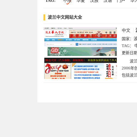
TAG:
不限
华夏
汉族
汉语
门户
华
波兰中文网站大全
中文
国家：
TAG：
更新日
波兰
2006
包括波