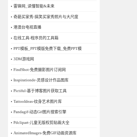
雷锋网_读懂智能&未来
奇葩买家秀-搞笑买家秀照片与大尺度
港澳台电视直播
在线工具-程序员的工具箱
PPT模板_PPT模版免费下载_免费PPT模
3DM游戏网
FindShot-免费摄影图片订阅网
Inspirationde-灵感设计作品图库
Pictiful-基于博客图片获取工具
TattooIdeas-纹身艺术图片库
Pandagif-动态Gif图片搜索引擎
Pdclipart-儿童无版权剪贴画大全
AnimatedImages-免费GIF动画资源库