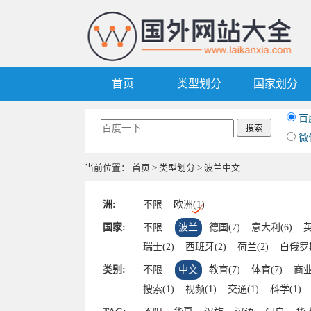
首页
类型划分
国家划分
百
微
当前位置：
首页
>
类型划分
> 波兰中文
洲:
不限
欧洲(1)
国家:
不限
波兰
德国(7)
意大利(6)
英
瑞士(2)
西班牙(2)
荷兰(2)
白俄罗斯
比利时(1)
奥地利(1)
挪威(1)
类别:
不限
中文
教育(7)
体育(7)
商业
搜索(1)
视频(1)
交通(1)
科学(1)