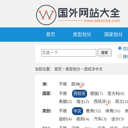
首页
类型划分
国家划分
百
微
当前位置：
首页
>
类型划分
> 西班牙中文
洲:
不限
欧洲(2)
国家:
不限
西班牙
德国(7)
意大利(6)
希腊(2)
瑞士(2)
西班牙(2)
荷兰(2)
俄罗斯(1)
比利时(1)
奥地利(1)
挪
类别:
不限
中文
教育(52)
体育(51)
商
组织(4)
政府(4)
汽车(3)
设计(3)
视频(2)
军事(1)
黄页(1)
社交(1)