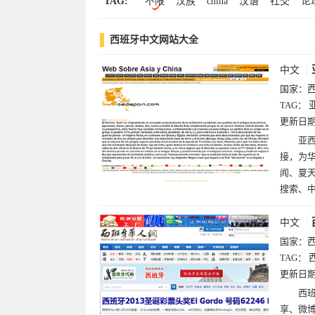
TAG:
不限
汉族
china
汉语
社交
论
人网
门户
西班牙
网
华
亚
西班牙中文网站大全
中文
国家：
TAG：
更新日
亚西
接，为
闻、夏
搜索、
中文
国家：
TAG：
更新日
西
享、微