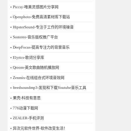
Piccsy-唯美灵感图片分享网
Openphoto-免费高清素材库下载站
HipsterSound-专注于工作的环境噪音
Sostereo-音乐版权推广平台
DeepFocus-提高专注力的背景音乐
Elyrics-歌词分享库
Qroom-英文歌曲随机播放网
Zenmix-在线组合式环境音效网
freedsoundmp3-发现和下载Youtube音乐工具
果壳-科技有意思
776动漫下载网
ZEALER-手机评测
异次元软件世界-软件改变生活！