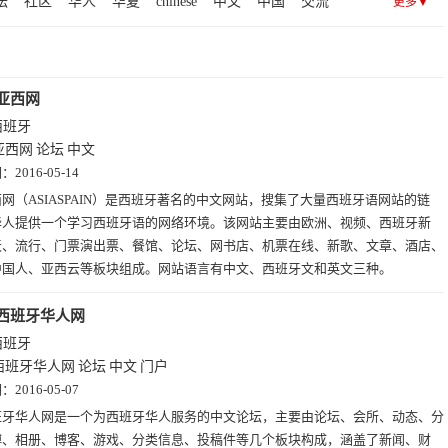
坛
社区
华人
华夏
chinese
中文
中国
交流
更多▼
西
亚西网
西班牙
亚西网
论坛
中文
期：
2016-05-14
网（ASIASPAIN）是西班牙著名的中文网站，搜集了大量西班牙语网站的链
华人提供一个学习西班牙语的网络环境。该网站主要由欧洲、视频、西班牙新
天、流行、门票演出票、餐馆、论坛、网书店、机票在线、新歌、文章、酒店、
中国人、亚西云等板块组成。网站语言有中文、西班牙文和英文三种。
西班牙华人网
西班牙
西班牙华人网
论坛
中文
门户
期：
2016-05-07
班牙华人网是一个为西班牙华人服务的中文论坛，主要由论坛、会所、动态、分
博、相册、博客、游戏、分类信息、投稿件等几个板块构成，涵盖了新闻、财