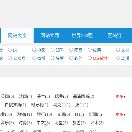
网站大全
网站专题
世界500强
区块链
度
BT
电影
知乎
网盘
应用
文档
信
公众号
微博
股票
软件
Mac软件
动漫
英国(6)
法国(4)
芬兰(3)
瑞典(2)
塞浦路斯(2)
更多▼
白俄罗斯(1)
匈牙利(1)
乌克兰(1)
波兰(1)
威(1)
业(30)
购物(11)
银行(10)
交通(6)
IT(5)
新闻(5)
更多▼
音乐(3)
时尚(3)
中文(2)
明星(2)
旅游(2)
艺术(2)
门户(1)
文化(1)
杂志(1)
查询(1)