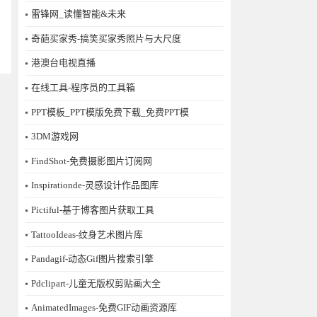
雷锋网_读懂智能&未来
奇葩买家秀-搞笑买家秀照片与大尺度
港澳台电视直播
在线工具-程序员的工具箱
PPT模板_PPT模版免费下载_免费PPT模
3DM游戏网
FindShot-免费摄影图片订阅网
Inspirationde-灵感设计作品图库
Pictiful-基于博客图片获取工具
TattooIdeas-纹身艺术图片库
Pandagif-动态Gif图片搜索引擎
Pdclipart-儿童无版权剪贴画大全
AnimatedImages-免费GIF动画资源库