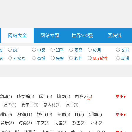
网站大全
网站专题
世界500强
区块链
度
BT
电影
知乎
网盘
应用
文档
信
公众号
微博
股票
软件
Mac软件
动漫
德国(4)
俄罗斯(3)
瑞士(3)
捷克(2)
西班牙(2)
更多▼
波黑(1)
爱尔兰(1)
意大利(1)
波兰(1)
业(30)
购物(11)
银行(10)
交通(6)
IT(5)
新闻(5)
更多▼
音乐(3)
时尚(3)
中文(2)
明星(2)
旅游(2)
艺术(2)
门户(1)
文化(1)
杂志(1)
查询(1)