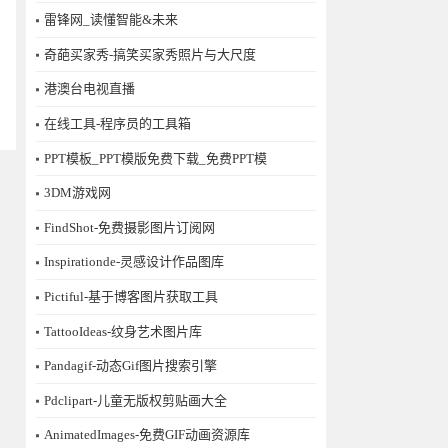
雷锋网_读懂智能&未来
奇葩买家秀-搞笑买家秀照片与大尺度
港澳台电视直播
在线工具-程序员的工具箱
PPT模板_PPT模版免费下载_免费PPT模
3DM游戏网
FindShot-免费摄影图片订阅网
Inspirationde-灵感设计作品图库
Pictiful-基于博客图片获取工具
TattooIdeas-纹身艺术图片库
Pandagif-动态Gif图片搜索引擎
Pdclipart-儿童无版权剪贴画大全
AnimatedImages-免费GIF动画资源库