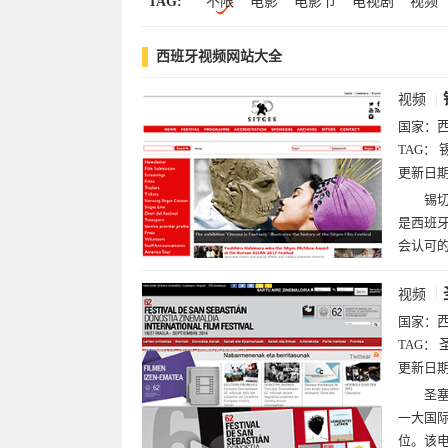
TAG:
不限
电影
电影节
电视剧
视频
联盟
组织
切
塞
圣
协会
奖
西班牙视频网站大全
视频
国家：
TAG：
更新日
锡切斯
是西班牙
会认可
视频
国家：
TAG：
更新日
圣塞巴
一大国
位。该电