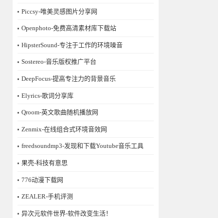
Piccsy-唯美灵感图片分享网
Openphoto-免费高清素材库下载站
HipsterSound-专注于工作的环境噪音
Sostereo-音乐版权推广平台
DeepFocus-提高专注力的背景音乐
Elyrics-歌词分享库
Qroom-英文歌曲随机播放网
Zenmix-在线组合式环境音效网
freedsoundmp3-发现和下载Youtube音乐工具
果壳-科技有意思
776动漫下载网
ZEALER-手机评测
异次元软件世界-软件改变生活！