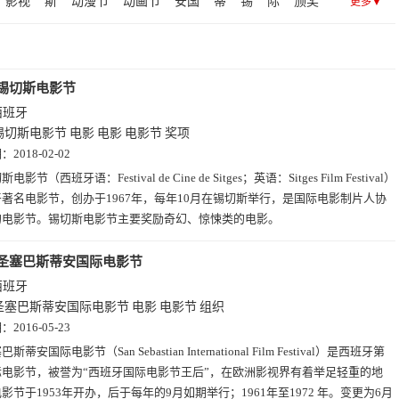
影视
斯
动漫节
动画节
安国
蒂
锡
际
颁奖
更多▼
项
巴
锡切斯电影节
西班牙
锡切斯电影节
电影
电影
电影节
奖项
期：
2018-02-02
电影节（西班牙语：Festival de Cine de Sitges；英语：Sitges Film Festival）
著名电影节，创办于1967年，每年10月在锡切斯举行，是国际电影制片人协
的电影节。锡切斯电影节主要奖励奇幻、惊悚类的电影。
圣塞巴斯蒂安国际电影节
西班牙
圣塞巴斯蒂安国际电影节
电影
电影节
组织
期：
2016-05-23
斯蒂安国际电影节（San Sebastian International Film Festival）是西班牙第
际电影节，被誉为“西班牙国际电影节王后”，在欧洲影视界有着举足轻重的地
影节于1953年开办，后于每年的9月如期举行；1961年至1972 年。变更为6月