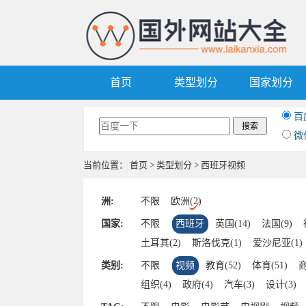
首页
类型划分
国家划分
百
微
当前位置：
首页
>
类型划分
> 西班牙视频
洲:
不限
欧洲(2)
国家:
不限
西班牙
英国(14)
法国(9)
土耳其(2)
斯洛伐克(1)
爱沙尼亚(1)
阿尔巴尼亚(1)
类别:
不限
视频
教育(52)
体育(51)
商
组织(4)
政府(4)
汽车(3)
设计(3)
视频(2)
军事(1)
黄页(1)
社交(1)