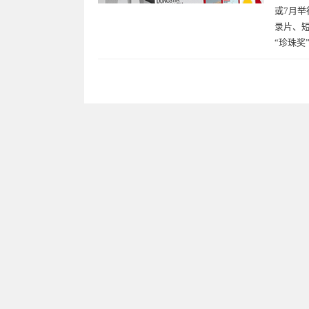
或7月举
录片、短
“珍珠奖