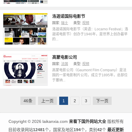
洛迦诺国际电影节
国家:
瑞士
类型:
视频
洛迦诺国际电影节（英语：Locarno Festival；洛
迦诺电影节）创办于1946年，是世界上创办最早
的...
高蒙电影公司
国家:
法国
类型:
视频
高蒙电影公司（Gaumont Film Company）是法
国的一家电影制片公司，成立于1895年，总部位
于塞纳...
46条
上一页
1
2
3
下一页
Copyright
©
2026 laikanxia.com
来看下国外网站大全
版权所有
目前收录网站
12481
个，国家及地区
194
个，类别
42
个
最近更新