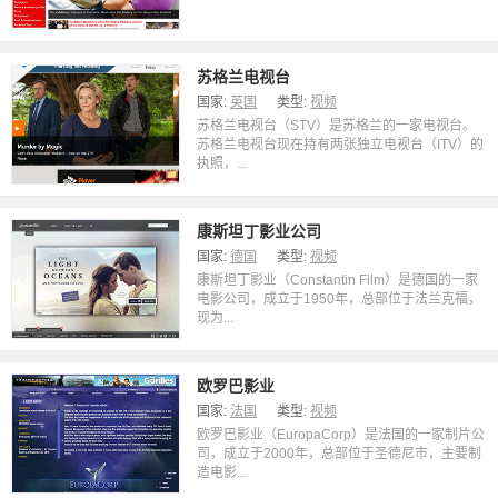
苏格兰电视台
国家:
英国
类型:
视频
苏格兰电视台（STV）是苏格兰的一家电视台。
苏格兰电视台现在持有两张独立电视台（ITV）的
执照，...
康斯坦丁影业公司
国家:
德国
类型:
视频
康斯坦丁影业（Constantin Film）是德国的一家
电影公司，成立于1950年，总部位于法兰克福，
现为...
欧罗巴影业
国家:
法国
类型:
视频
欧罗巴影业（EuropaCorp）是法国的一家制片公
司，成立于2000年，总部位于圣德尼市，主要制
造电影...