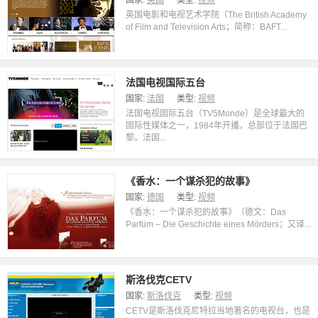
国家:
英国
类型:
视频
英国电影和电视艺术学院（The British Academy
of Film and Television Arts；简称：BAFT...
法国电视国际五台
国家:
法国
类型:
视频
法国电视国际五台（TV5Monde）是全球最大的
国际性媒体之一，1984年开播，总部位于法国巴
黎。法国...
《香水：一个谋杀犯的故事》
国家:
德国
类型:
视频
《香水：一个谋杀犯的故事》（德文：Das
Parfüm – Die Geschichte eines Mörders；又译...
斯洛伐克CETV
国家:
斯洛伐克
类型:
视频
CETV是斯洛伐克尼特拉当地著名的电视台，也是