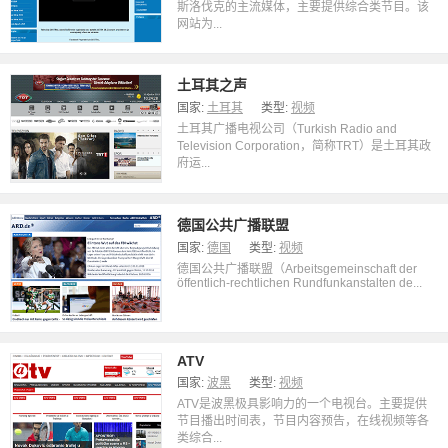
斯洛伐克的主流媒体，主要提供综合类节目。该
网站为...
土耳其之声
国家:
土耳其
类型:
视频
土耳其广播电视公司（Turkish Radio and
Television Corporation，简称TRT）是土耳其政
府运...
德国公共广播联盟
国家:
德国
类型:
视频
德国公共广播联盟（Arbeitsgemeinschaft der
öffentlich-rechtlichen Rundfunkanstalten de...
ATV
国家:
波黑
类型:
视频
ATV是波黑极具影响力的一个电视台。主要提供
节目播出时间表，节目内容预告，在线视频等各
类综合...