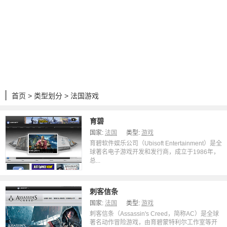
首页
>
类型划分
> 法国游戏
育碧
国家:
法国
类型:
游戏
育碧软件娱乐公司（Ubisoft Entertainment）是全
球著名电子游戏开发和发行商，成立于1986年，
总...
刺客信条
国家:
法国
类型:
游戏
刺客信条（Assassin's Creed，简称AC）是全球
著名动作冒险游戏，由育碧蒙特利尔工作室等开