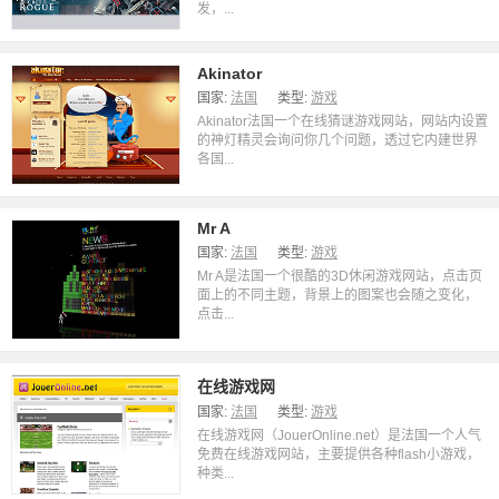
发，...
Akinator
国家:
法国
类型:
游戏
Akinator法国一个在线猜谜游戏网站，网站内设置
的神灯精灵会询问你几个问题，透过它内建世界
各国...
Mr A
国家:
法国
类型:
游戏
Mr A是法国一个很酷的3D休闲游戏网站，点击页
面上的不同主题，背景上的图案也会随之变化，
点击...
在线游戏网
国家:
法国
类型:
游戏
在线游戏网（JouerOnline.net）是法国一个人气
免费在线游戏网站，主要提供各种flash小游戏，
种类...