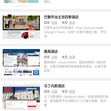
营利...
巴黎乔治五世四季酒店
国家:
法国
类型:
旅游
巴黎乔治五世四季酒店（Four Seasons Hotel
George V Paris）全球十大豪华酒店之首，平均
消...
雅高酒店
国家:
法国
类型:
旅游
雅高酒店（Accor Hotels）是欧洲首屈一指的旅
馆，主要为游客提供各种类型的酒店，从豪华酒
店到...
马丁内斯酒店
国家:
法国
类型:
旅游
马丁内斯酒店（Martinez Hotel）全球顶级豪华酒
店，楼顶套房平均消费为3.72万美元每晚，极尽
奢...