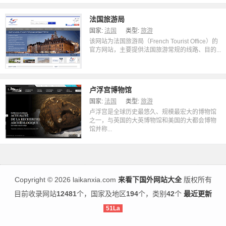
法国旅游局
国家:
法国
类型:
旅游
该网站为法国旅游局（French Tourist Office）的
官方网站，主要提供法国旅游常规的线路、目的...
卢浮宫博物馆
国家:
法国
类型:
旅游
卢浮宫是全球历史最悠久、规模最宏大的博物馆
之一，与英国的大英博物馆和美国的大都会博物
馆并称...
Copyright
©
2026 laikanxia.com
来看下国外网站大全
版权所有
目前收录网站
12481
个，国家及地区
194
个，类别
42
个
最近更新
51La