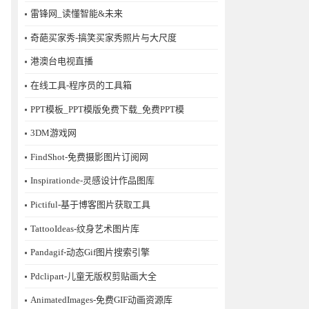
雷锋网_读懂智能&未来
奇葩买家秀-搞笑买家秀照片与大尺度
港澳台电视直播
在线工具-程序员的工具箱
PPT模板_PPT模版免费下载_免费PPT模
3DM游戏网
FindShot-免费摄影图片订阅网
Inspirationde-灵感设计作品图库
Pictiful-基于博客图片获取工具
TattooIdeas-纹身艺术图片库
Pandagif-动态Gif图片搜索引擎
Pdclipart-儿童无版权剪贴画大全
AnimatedImages-免费GIF动画资源库