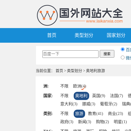
首页
类型划分
国家划分
百
微
当前位置：
首页
>
类型划分
> 奥地利旅游
洲:
不限
欧洲(4)
国家:
不限
奥地利
英国(9)
法国(7)
德
意大利(3)
挪威(3)
葡萄牙(2)
瑞典(
匈牙利(1)
塞浦路斯(1)
克罗地亚(1)
类别:
不限
旅游
教育(41)
商业(23)
组
梵蒂冈(1)
摩纳哥(1)
冰岛(1)
俄罗斯
政府(3)
新闻(3)
购物(2)
明星(1)
安道尔(1)
爱尔兰(1)
保加利亚(1)
杂志(1)