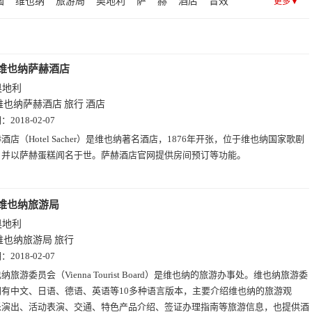
国
维也纳
旅游局
奥地利
萨
赫
酒店
音效
更多▼
音
国家
休息
旅行社
歌曲
听歌
住宿
维也纳萨赫酒店
奥地利
维也纳萨赫酒店
旅行
酒店
期：
2018-02-07
酒店（Hotel Sacher）是维也纳著名酒店，1876年开张，位于维也纳国家歌剧
，并以萨赫蛋糕闻名于世。萨赫酒店官网提供房间预订等功能。
维也纳旅游局
奥地利
维也纳旅游局
旅行
期：
2018-02-07
纳旅游委员会（Vienna Tourist Board）是维也纳的旅游办事处。维也纳旅游委
网有中文、日语、德语、英语等10多种语言版本，主要介绍维也纳的旅游观
乐演出、活动表演、交通、特色产品介绍、签证办理指南等旅游信息，也提供酒