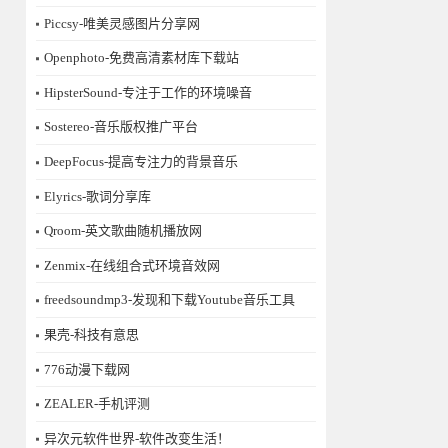
Piccsy-唯美灵感图片分享网
Openphoto-免费高清素材库下载站
HipsterSound-专注于工作的环境噪音
Sostereo-音乐版权推广平台
DeepFocus-提高专注力的背景音乐
Elyrics-歌词分享库
Qroom-英文歌曲随机播放网
Zenmix-在线组合式环境音效网
freedsoundmp3-发现和下载Youtube音乐工具
果壳-科技有意思
776动漫下载网
ZEALER-手机评测
异次元软件世界-软件改变生活！