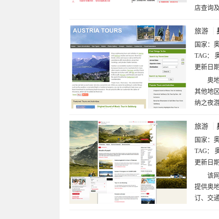
店查询
旅游
国家：
TAG：
更新日
奥地
其他地
纳之夜
旅游
国家：
TAG：
更新日
该网
提供奥
订、交