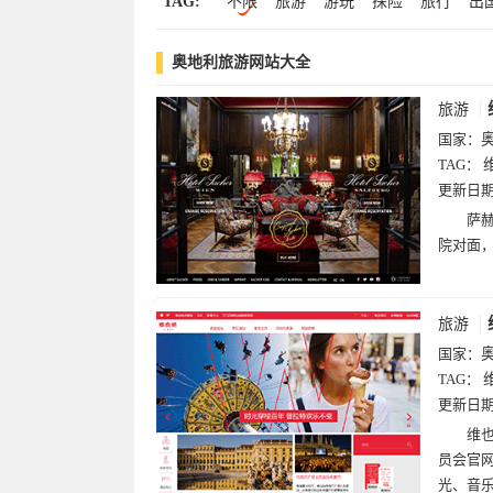
TAG:
不限
旅游
游玩
探险
旅行
出
餐馆
餐饮
音乐
旅馆
儿歌
声
奥地利旅游网站大全
旅游
国家：
TAG：
更新日
萨赫
院对面
旅游
国家：
TAG：
更新日
维也
员会官
光、音