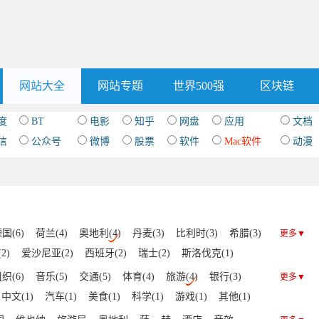
网站大全
网站专题
世界500强
区块链
度
BT
电影
知乎
网盘
应用
文档
信
公众号
微博
股票
软件
Mac软件
动漫
国(6)
荷兰(4)
奥地利(4)
丹麦(3)
比利时(3)
希腊(3)
更多▼
2)
爱沙尼亚(2)
西班牙(2)
瑞士(2)
斯洛伐克(1)
黑山(1)
立陶宛(1)
罗马尼亚(1)
拉脱维亚(1)
织(6)
音乐(5)
交通(5)
体育(4)
旅游(4)
银行(3)
更多▼
(1)
卢森堡(1)
芬兰(1)
捷克(1)
阿尔巴尼亚(1)
中文(1)
汽车(1)
美食(1)
科学(1)
游戏(1)
其他(1)
白俄罗斯(1)
法罗群岛(1)