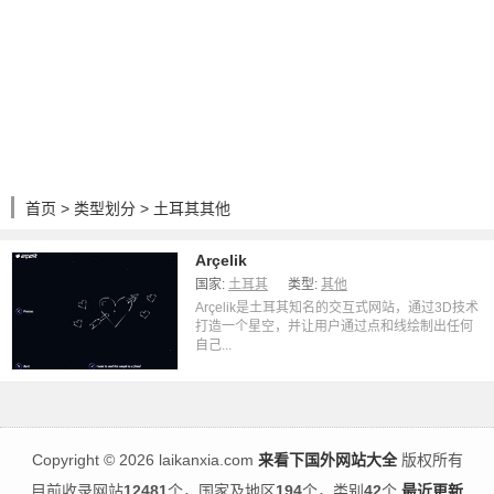
首页
>
类型划分
> 土耳其其他
Arçelik
国家:
土耳其
类型:
其他
Arçelik是土耳其知名的交互式网站，通过3D技术
打造一个星空，并让用户通过点和线绘制出任何
自己...
Copyright
©
2026 laikanxia.com
来看下国外网站大全
版权所有
目前收录网站
12481
个，国家及地区
194
个，类别
42
个
最近更新