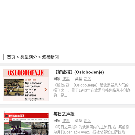
首页
>
类型划分
> 波黑新闻
《解放报》(Oslobođenje)
国家:
波黑
类型:
新闻
《解放报》（Oslobođenje）是波黑最具人气的
报刊之一，是于1943年在波黑乌格列维克市创办
的，是...
每日之声报
国家:
波黑
类型:
新闻
《每日之声报》为波黑国内的主流日报，其前身
为月刊Bošnjački Avaz，报社总部设在萨拉热