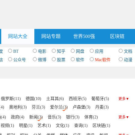
网站大全
网站专题
世界500强
区块链
度
BT
电影
知乎
网盘
应用
文档
信
公众号
微博
股票
软件
Mac软件
动漫
俄罗斯(11)
德国(10)
土耳其(6)
西班牙(5)
葡萄牙(5)
更多▼
4)
奥地利(3)
芬兰(3)
爱尔兰(3)
卢森堡(3)
丹麦(3)
罗斯(2)
挪威(2)
希腊(2)
荷兰(2)
波兰(2)
(4)
政府(4)
新闻(3)
音乐(3)
银行(3)
体育(2)
更多▼
)
塞尔维亚(1)
拉脱维亚(1)
罗马尼亚(1)
摩尔多瓦(1)
视频(1)
明星(1)
艺术(1)
文化(1)
查询(1)
区块链(1)
瑞典(1)
安道尔(1)
冰岛(1)
梵蒂冈(1)
克罗地亚(1)