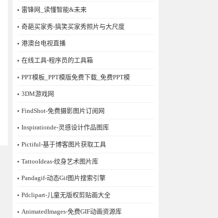
雷锋网_读懂智能&未来
奇葩买家秀-搞笑买家秀照片与大尺度
港澳台电视直播
在线工具-程序员的工具箱
PPT模板_PPT模版免费下载_免费PPT模
3DM游戏网
FindShot-免费摄影图片订阅网
Inspirationde-灵感设计作品图库
Pictiful-基于博客图片获取工具
TattooIdeas-纹身艺术图片库
Pandagif-动态Gif图片搜索引擎
Pdclipart-儿童无版权剪贴画大全
AnimatedImages-免费GIF动画资源库