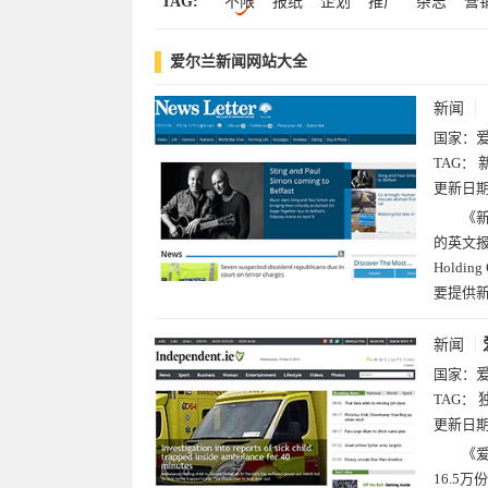
TAG:
不限
报纸
企划
推广
杂志
营
斯洛文尼亚(1)
爱沙尼亚(1)
报
八卦
独立
爱尔兰
信
时报
爱尔兰新闻网站大全
新闻
国家：
TAG：
更新日
《新
的英文报
Hold
要提供
新闻
国家：
TAG：
更新日
《爱
16.5