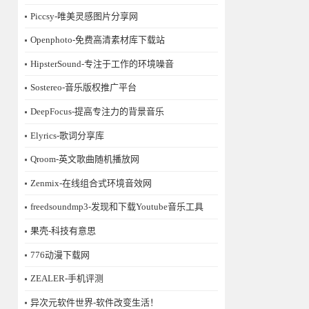
Piccsy-唯美灵感图片分享网
Openphoto-免费高清素材库下载站
HipsterSound-专注于工作的环境噪音
Sostereo-音乐版权推广平台
DeepFocus-提高专注力的背景音乐
Elyrics-歌词分享库
Qroom-英文歌曲随机播放网
Zenmix-在线组合式环境音效网
freedsoundmp3-发现和下载Youtube音乐工具
果壳-科技有意思
776动漫下载网
ZEALER-手机评测
异次元软件世界-软件改变生活！