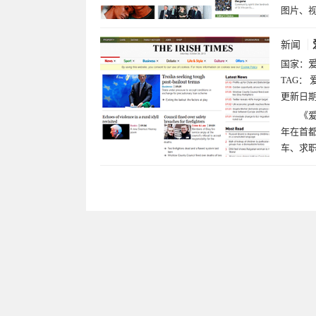
图片、
新闻
国家：
TAG：
更新日
《爱
年在首
车、求