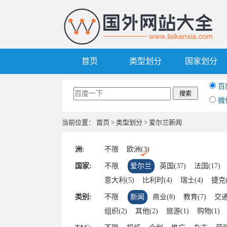
首页
类型划分
国家划分
百
微
当前位置：
首页
>
类型划分
> 爱尔兰新闻
洲:
不限
欧洲(3)
国家:
不限
爱尔兰
英国(37)
法国(17)
意大利(5)
比利时(4)
瑞士(4)
捷克(
乌克兰(2)
马耳他(2)
波黑(2)
白俄
类别:
不限
新闻
商业(8)
教育(7)
交通
圣马力诺(1)
立陶宛(1)
列支敦士登(1
组织(2)
其他(2)
旅游(1)
购物(1)
马其顿(1)
匈牙利(1)
保加利亚(1)