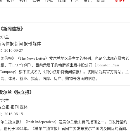
销
报刊
报社
公关
传媒
媒体
广告
资讯
新闻
更多▼
《新闻信报》
爱尔兰
新闻信报
新闻
报刊
媒体
期：
2016-09-27
闻信报》（The News Letter）爱尔兰地区最主要的报刊，也是全球现存最古老
纸，于1737年创刊，目前隶属于约翰斯顿出版控股公司（Johnston Press
ing Company）旗下正式名为《贝尔法斯特新闻信报》。该网站为其官方网站，主
新闻、体育、就业、指南、汽摩、房产、购物等方面的信息。
爱尔兰《独立报》
爱尔兰
独立报
报刊
媒体
期：
2016-06-15
尔兰独立报》（Irish Independent）是爱尔兰最主要的报刊之一，日发行量约
万份，创刊于1905年。《爱尔兰独立报》官网主要发布爱尔兰国内及国际的新闻、