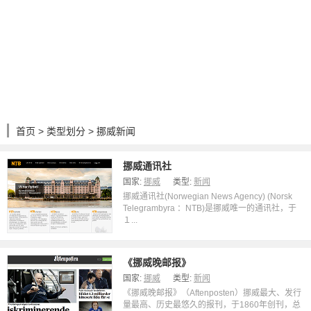
首页
>
类型划分
> 挪威新闻
挪威通讯社
国家:
挪威
类型:
新闻
挪威通讯社(Norwegian News Agency) (Norsk
Telegrambyra ：NTB)是挪威唯一的通讯社，于
１...
《挪威晚邮报》
国家:
挪威
类型:
新闻
《挪威晚邮报》（Aftenposten）挪威最大、发行
量最高、历史最悠久的报刊，于1860年创刊，总