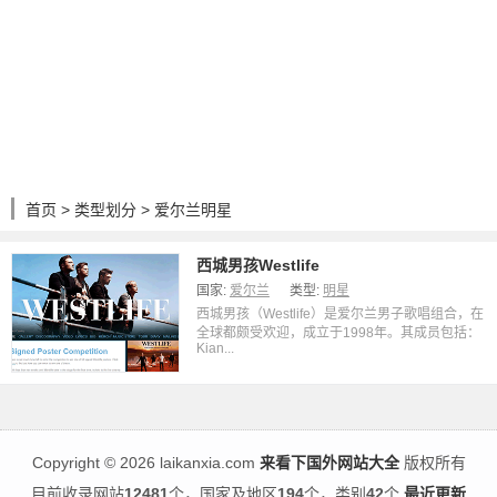
首页
>
类型划分
> 爱尔兰明星
西城男孩Westlife
国家:
爱尔兰
类型:
明星
西城男孩（Westlife）是爱尔兰男子歌唱组合，在
全球都颇受欢迎，成立于1998年。其成员包括：
Kian...
Copyright
©
2026 laikanxia.com
来看下国外网站大全
版权所有
目前收录网站
12481
个，国家及地区
194
个，类别
42
个
最近更新