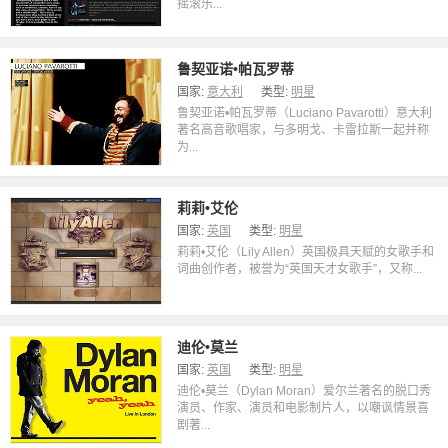
摇滚乐...
鲁契亚诺•帕瓦罗蒂
国家:
意大利
类型:
明星
鲁契亚诺•帕瓦罗蒂（Luciano Pavarotti）意大利
著名高音歌唱家，与多明戈、卡雷拉斯一起并称
为...
莉莉•艾伦
国家:
英国
类型:
明星
莉莉•艾伦（Lily Allen）英国极具天赋的女歌手和
词曲创作者，被誉为“英国天才女歌手”，又称...
迪伦•莫兰
国家:
英国
类型:
明星
迪伦•莫兰（Dylan Moran）爱尔兰著名的脱口秀
演员、作家、演员和电影制片人，以嘲讽情景喜
剧著...