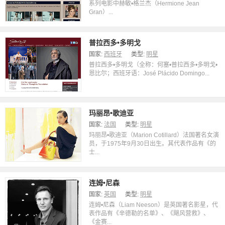
系列电影中赫敏•格兰杰（Hermione Jean
Gran）...
普拉西多•多明戈
国家:
西班牙
类型:
明星
普拉西多•多明戈（全称：何塞•普拉西多•多明戈•
恩比尔；西班牙语：José Plácido Domingo...
玛丽昂•歌迪亚
国家:
法国
类型:
明星
玛丽昂•歌迪亚（Marion Cotillard）法国著名女演
员，于1975年9月30日出生。其代表作品有《的
士...
连姆•尼森
国家:
英国
类型:
明星
连姆•尼森（Liam Neeson）是英国著名影星，代
表作品有《辛德勒的名单》、《飓风营救》、
《金赛...