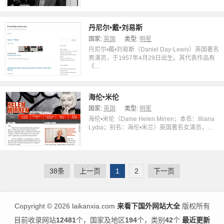
丹尼尔•戴•刘易斯
国家:
英国
类型:
明星
丹尼尔•戴•刘易斯（Daniel Day-Lewis）英国著名
男演员，于1957年4月29日出生。其代表作品有
《...
海伦•米伦
国家:
英国
类型:
明星
海伦•米伦（Dame Helen Mirren；本名：Illiana
Lydia；别名：海伦•米兰）英国著名女演员，...
38条
上一页
1
2
下一页
Copyright
©
2026 laikanxia.com
来看下国外网站大全
版权所有
目前收录网站
12481
个，国家及地区
194
个，类别
42
个
最近更新