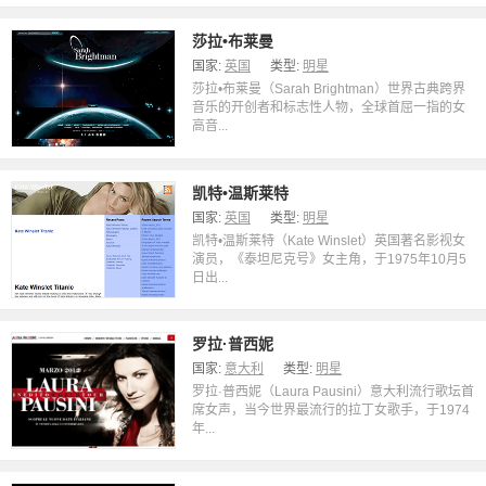
莎拉•布莱曼
国家:
英国
类型:
明星
莎拉•布莱曼（Sarah Brightman）世界古典跨界
音乐的开创者和标志性人物，全球首屈一指的女
高音...
凯特•温斯莱特
国家:
英国
类型:
明星
凯特•温斯莱特（Kate Winslet）英国著名影视女
演员，《泰坦尼克号》女主角，于1975年10月5
日出...
罗拉·普西妮
国家:
意大利
类型:
明星
罗拉·普西妮（Laura Pausini）意大利流行歌坛首
席女声，当今世界最流行的拉丁女歌手，于1974
年...