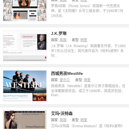
国家:
英国
类型:
明星
罗茜•琼斯（Rosie Jones）英国新一代性感女
神，是《太阳报》头号三版女郎，于1990年7月
19日出...
J.K.罗琳
国家:
英国
类型:
明星
J.K.罗琳（J.K. Rowling）英国著名作家，于1965
年7月31日出生，其代表作品为《哈利•波特》系
列...
西城男孩Westlife
国家:
爱尔兰
类型:
明星
西城男孩（Westlife）是爱尔兰男子歌唱组合，在
全球都颇受欢迎，成立于1998年。其成员包括：
Kian...
艾玛•沃特森
国家:
英国
类型:
明星
艾玛•沃特森（Emma Watson）是《哈利•波特》