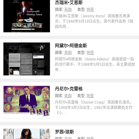
杰瑞米•艾恩斯
国家:
英国
类型:
明星
杰瑞米•艾恩斯（Jeremy Irons）英国著名男演
员，于1948年9月19日出生。其代表作品有《故
园风雨...
阿黛尔•阿德金斯
国家:
英国
类型:
明星
阿黛尔•阿德金斯（Adele Adkins）英国首屈一指
的流行歌手，于1988年5月5日出生。其主要成就
有...
丹尼尔•克雷格
国家:
英国
类型:
明星
丹尼尔•克雷格（Daniel Craig）英国著名演员，
于1968年3月2日出生，1992年出演银幕处女作
《小...
罗茜•琼斯