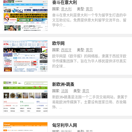
奋斗在意大利
国家:
意大利
类型:
黄页
奋斗在意大利是意大利一个专为留学生打造的中
文互助论坛，免费提供意大利留学交流平台、留
学中介...
欧华网
国家:
西班牙
类型:
黄页
欧华网是《欧华报》的网络版，隶属于西班牙欧
华传媒集团旗下，旨在为华人移民提供详尽真实
的全球...
新欧洲•跳蚤
国家:
法国
类型:
黄页
新欧洲•跳蚤是法国一个二手货交易网站，隶属于
易能欧洲传媒旗下，主要设有居家日用、衣妆箱
饰、...
匈牙利华人网