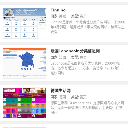
Finn.no
国家:
挪威
类型:
黄页
Finn.no是挪威一个综合性分类广告网站，于2000
年3月创建，是挪威点击率最高的网站。该网站主
要提...
法国Leboncoin分类信息网
国家:
法国
类型:
黄页
Leboncoin是法国著名分类信息网，2006年推
出，迄今有超过2600万条广告信息（2017年），
是法国访...
德国生活网
国家:
德国
类型:
黄页
德国生活网（Livehere.de）是德国知名的中文网
站，是由一位留德台湾人创建的，主要提供在德
国住...