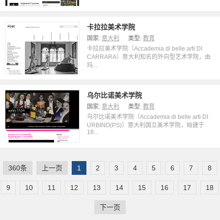
卡拉拉美术学院
国家:
意大利
类型:
教育
卡拉拉美术学院（Accademia di belle arti DI
CARRARA）意大利知名的外向型艺术学院，由
玛...
乌尔比诺美术学院
国家:
意大利
类型:
教育
乌尔比诺美术学院（Accademia di belle arti DI
URBINO(PS)）意大利国立美术学院，始建于
18...
360条
上一页
1
2
3
4
5
6
7
8
9
10
11
12
13
14
15
16
17
18
下一页