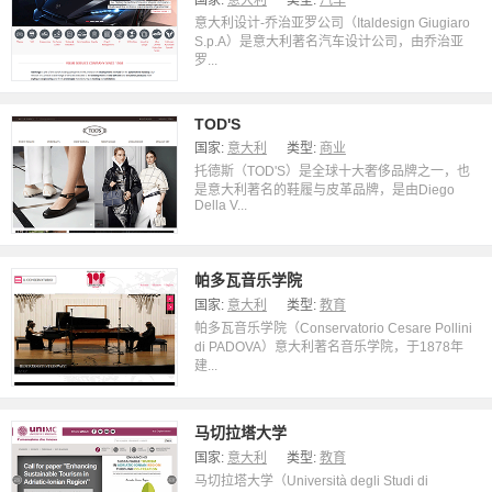
国家:
意大利
类型:
汽车
意大利设计-乔治亚罗公司（Italdesign Giugiaro
S.p.A）是意大利著名汽车设计公司，由乔治亚
罗...
TOD'S
国家:
意大利
类型:
商业
托德斯（TOD'S）是全球十大奢侈品牌之一，也
是意大利著名的鞋履与皮革品牌，是由Diego
Della V...
帕多瓦音乐学院
国家:
意大利
类型:
教育
帕多瓦音乐学院（Conservatorio Cesare Pollini
di PADOVA）意大利著名音乐学院，于1878年
建...
马切拉塔大学
国家:
意大利
类型:
教育
马切拉塔大学（Università degli Studi di