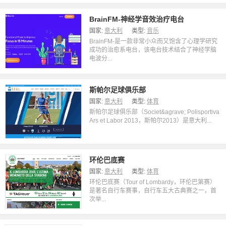
BrainFM-神经学音效治疗电台
国家:
意大利
类型:
音乐
BrainFM-是一款非常小众而又饱含了心理学研究
成功的治愈系电台，该电台技术结合了神经学脑
电波分...
斯帕尔足球俱乐部
国家:
意大利
类型:
体育
斯帕尔足球俱乐部（Societ&agrave; Polisportiva
Ars et Labor 2013，斯帕尔2013）是意大利...
环伦巴底赛
国家:
意大利
类型:
体育
环伦巴底赛（Tour of Lombardy，环伦巴第赛）
是著名自行车赛事，自行车五大古典赛之一，首
次举...