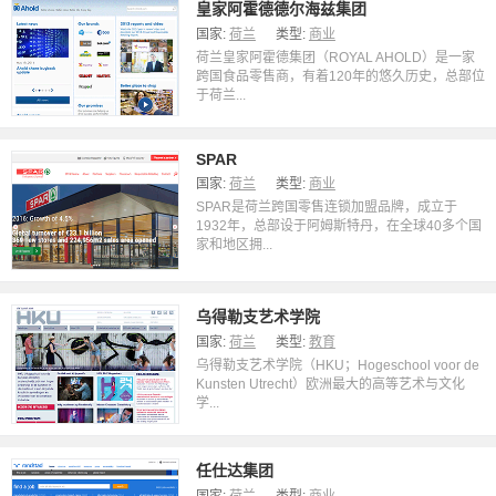
皇家阿霍德德尔海兹集团
国家:
荷兰
类型:
商业
荷兰皇家阿霍德集团（ROYAL AHOLD）是一家
跨国食品零售商，有着120年的悠久历史，总部位
于荷兰...
SPAR
国家:
荷兰
类型:
商业
SPAR是荷兰跨国零售连锁加盟品牌，成立于
1932年，总部设于阿姆斯特丹，在全球40多个国
家和地区拥...
乌得勒支艺术学院
国家:
荷兰
类型:
教育
乌得勒支艺术学院（HKU；Hogeschool voor de
Kunsten Utrecht）欧洲最大的高等艺术与文化
学...
任仕达集团