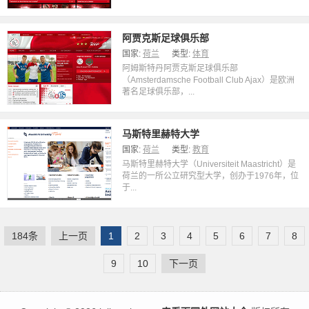
阿贾克斯足球俱乐部
国家:
荷兰
类型:
体育
阿姆斯特丹阿贾克斯足球俱乐部
（Amsterdamsche Football Club Ajax）是欧洲
著名足球俱乐部，...
马斯特里赫特大学
国家:
荷兰
类型:
教育
马斯特里赫特大学（Universiteit Maastricht）是
荷兰的一所公立研究型大学，创办于1976年，位
于...
184条
上一页
1
2
3
4
5
6
7
8
9
10
下一页