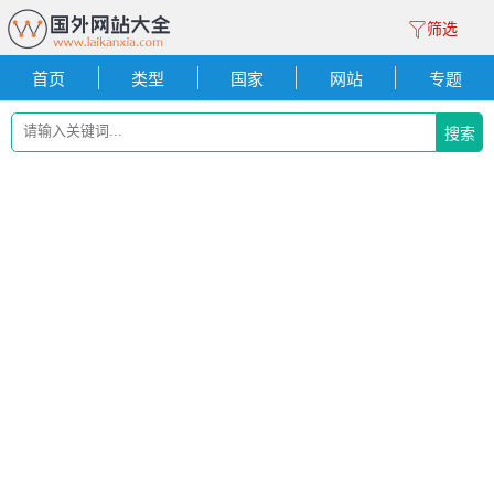
筛选
首页
类型
国家
网站
专题
搜索