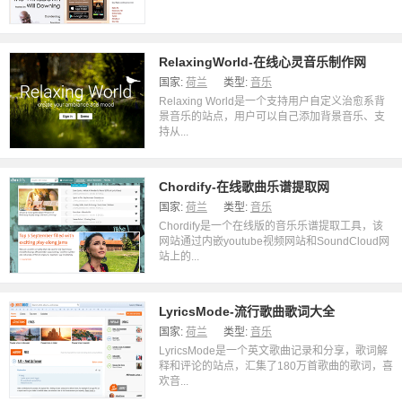
RelaxingWorld-在线心灵音乐制作网
国家:
荷兰
类型:
音乐
Relaxing World是一个支持用户自定义治愈系背
景音乐的站点，用户可以自己添加背景音乐、支
持从...
Chordify-在线歌曲乐谱提取网
国家:
荷兰
类型:
音乐
Chordify是一个在线版的音乐乐谱提取工具，该
网站通过内嵌youtube视频网站和SoundCloud网
站上的...
LyricsMode-流行歌曲歌词大全
国家:
荷兰
类型:
音乐
LyricsMode是一个英文歌曲记录和分享，歌词解
释和评论的站点，汇集了180万首歌曲的歌词，喜
欢音...