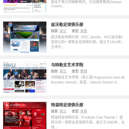
部设于荷兰阿姆斯特丹，为法国零售商Groupe
Casino...
兹沃勒足球俱乐部
国家:
荷兰
类型:
体育
兹沃勒足球俱乐部（PEC Zwolle，PEC兹沃勒）
是荷兰的一家职业足球俱乐部，成立于1910年，
主场为...
乌特勒支艺术学院
国家:
荷兰
类型:
教育
乌特勒支艺术学院（荷兰语:Hogeschool voor de
Kunsten Utrecht；英语：Utrecht School of...
特温特足球俱乐部
国家:
荷兰
类型:
体育
特温特足球俱乐部（Football Club Twente ）是
荷兰的一家职业足球俱乐部，成立于1965年，主
场...