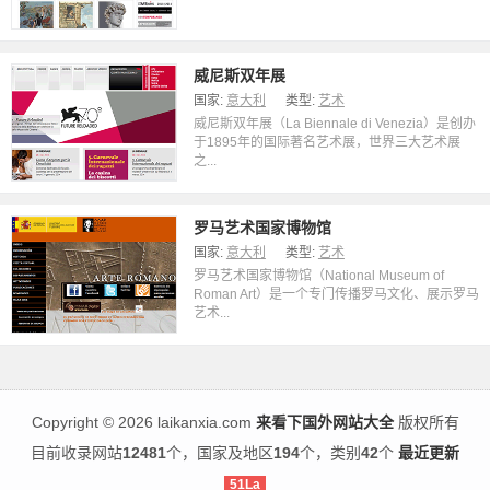
威尼斯双年展
国家:
意大利
类型:
艺术
威尼斯双年展（La Biennale di Venezia）是创办
于1895年的国际著名艺术展，世界三大艺术展
之...
罗马艺术国家博物馆
国家:
意大利
类型:
艺术
罗马艺术国家博物馆（National Museum of
Roman Art）是一个专门传播罗马文化、展示罗马
艺术...
Copyright
©
2026 laikanxia.com
来看下国外网站大全
版权所有
目前收录网站
12481
个，国家及地区
194
个，类别
42
个
最近更新
51La